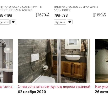
ЛИТКА OPOCZNO COSIMA WHITE
ПЛИТКА OPOCZNO COSIMA WHITE
TRUCTURE SATIN 40Х120
SATIN 80Х80
1679
1199
грн
грн
98×1198
798×798
цена
цена
м2
м2
Купить
Купить
ытие на
С чем сочетать плитку под дерево в ванной
Как ул
02 ноября 2020
26 окт