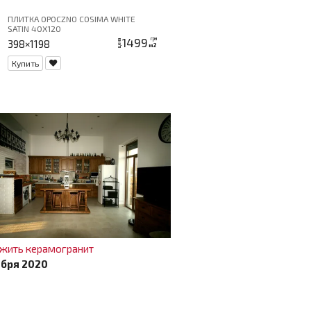
ПЛИТКА OPOCZNO COSIMA WHITE
SATIN 40Х120
1499
грн
398×1198
цена
м2
Купить
ожить керамогранит
ября 2020