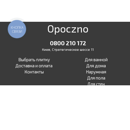
Opoczno
КНОПКА
СВЯЗИ
0800 210 172
Киев, Стратегическое шоссе 11
Выбрать плитку
Для ванной
Доставка и оплата
Для дома
Контакты
Наружная
Для пола
Для стен
Для терасы
Для улицы
Под бетон
Facebook
Под дерево
Instagram
Под камень
Под ламинат