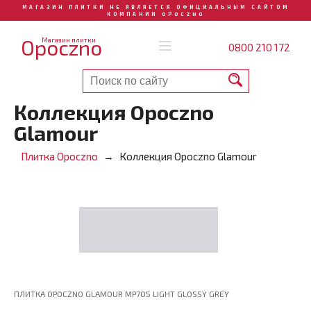
МАГАЗИН ПЛИТКИ НЕ ЯВЛЯЕТСЯ ОФИЦИАЛЬНЫМ САЙТОМ
КОМПАНИИ OPOCZNO
Opoczno
Магазин плитки
0800 210 172
Коллекция Opoczno
Glamour
Плитка Opoczno
Коллекция Opoczno Glamour
ПЛИТКА OPOCZNO GLAMOUR MP705 LIGHT GLOSSY GREY