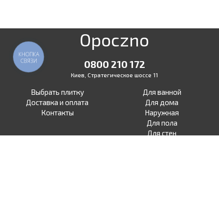
Opoczno
КНОПКА
СВЯЗИ
0800 210 172
Киев, Стратегическое шоссе 11
Выбрать плитку
Для ванной
Доставка и оплата
Для дома
Контакты
Наружная
Для пола
Для стен
Для терасы
Для улицы
Под бетон
Facebook
Под дерево
Instagram
Под камень
Под ламинат
Под моноколор