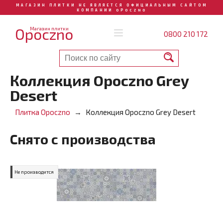
МАГАЗИН ПЛИТКИ НЕ ЯВЛЯЕТСЯ ОФИЦИАЛЬНЫМ САЙТОМ
КОМПАНИИ OPOCZNO
Opoczno
Магазин плитки
0800 210 172
Коллекция Opoczno Grey
Desert
Плитка Opoczno
Коллекция Opoczno Grey Desert
Снято с производства
Не производится