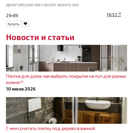
ДЕКОР OPOCZNO GREY DESERT INSERTO GEO
632
грн
29×89
цена
шт
Купить
Новости и статьи
Плитка для дома: как выбрать покрытие на пол для разных
комнат?
10 июня 2026
С чем сочетать плитку под дерево в ванной