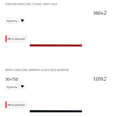
ПЛИТКА OPOCZNO STONE GREY ПОЛ
604
грн
цена
м2
Купить
Нет в наличии
ФРИЗ OPOCZNO MIRROR GLASS RED BORDER
209
грн
30×750
цена
шт
Купить
Нет в наличии