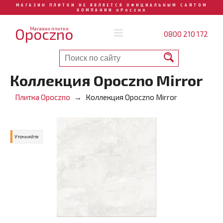
МАГАЗИН ПЛИТКИ НЕ ЯВЛЯЕТСЯ ОФИЦИАЛЬНЫМ САЙТОМ
КОМПАНИИ OPOCZNO
Opoczno
Магазин плитки
0800 210 172
Коллекция Opoczno Mirror
Плитка Opoczno
Коллекция Opoczno Mirror
Уточняйте