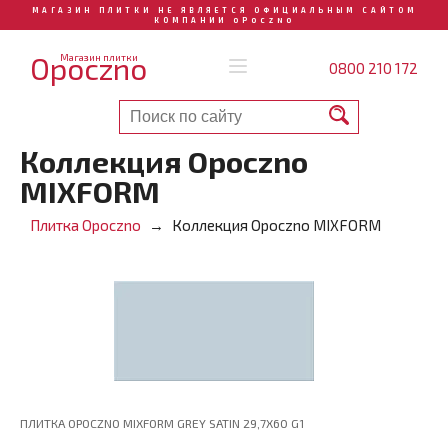
МАГАЗИН ПЛИТКИ НЕ ЯВЛЯЕТСЯ ОФИЦИАЛЬНЫМ САЙТОМ
КОМПАНИИ OPOCZNO
Opoczno
Магазин плитки
0800 210 172
Коллекция Opoczno
MIXFORM
Плитка Opoczno
Коллекция Opoczno MIXFORM
ПЛИТКА OPOCZNO MIXFORM GREY SATIN 29,7X60 G1