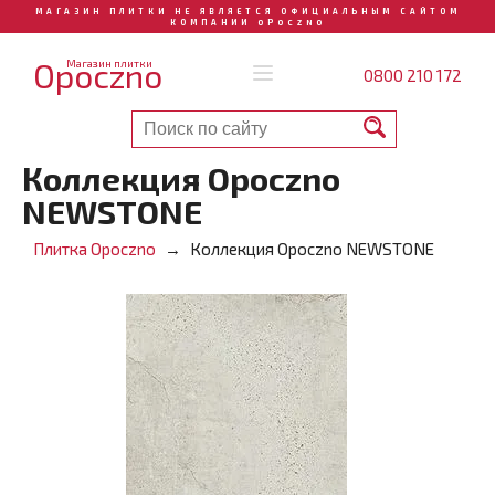
МАГАЗИН ПЛИТКИ НЕ ЯВЛЯЕТСЯ ОФИЦИАЛЬНЫМ САЙТОМ
КОМПАНИИ OPOCZNO
Opoczno
Магазин плитки
0800 210 172
Коллекция Opoczno
NEWSTONE
Плитка Opoczno
Коллекция Opoczno NEWSTONE