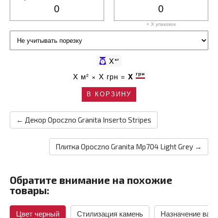
+ X
упаковок
X
кг
грн
X
м² ×
X
грн =
X
В КОРЗИНУ
← Декор Opoczno Granita Inserto Stripes
Плитка Opoczno Granita Mp704 Light Grey →
Обратите внимание на похожие
товары:
Цвет черный
Стилизация камень
Назначение ван