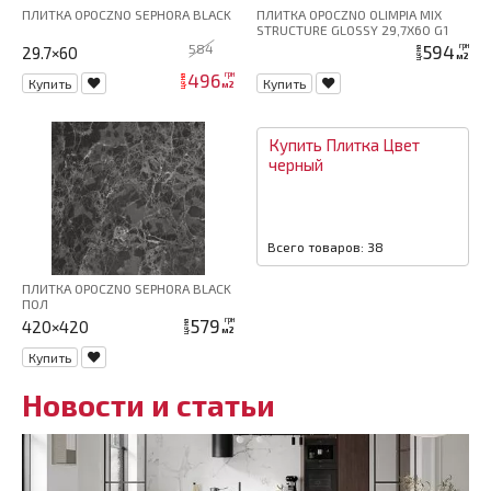
ПЛИТКА OPOCZNO SEPHORA BLACK
ПЛИТКА OPOCZNO OLIMPIA MIX
STRUCTURE GLOSSY 29,7X60 G1
584
594
грн
29.7×60
цена
м2
496
грн
цена
Купить
Купить
м2
Купить
Плитка
Цвет
черный
Всего товаров: 38
ПЛИТКА OPOCZNO SEPHORA BLACK
ПОЛ
579
грн
420×420
цена
м2
Купить
Новости и статьи