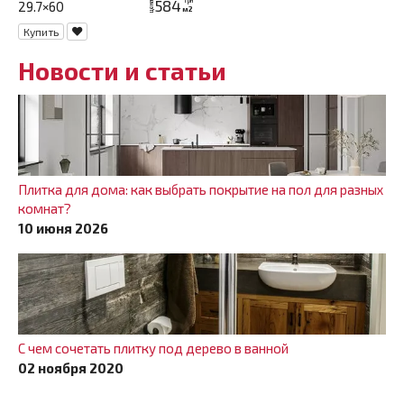
584
грн
29.7×60
цена
м2
Купить
Новости и статьи
Плитка для дома: как выбрать покрытие на пол для разных
комнат?
10 июня 2026
С чем сочетать плитку под дерево в ванной
02 ноября 2020