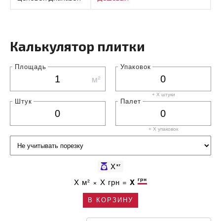
Калькулятор плитки
Площадь
Упаковок
м²
+ X штуки
Штук
Палет
+ X
упаковок
X
кг
грн
X
м² ×
X
грн =
X
В КОРЗИНУ