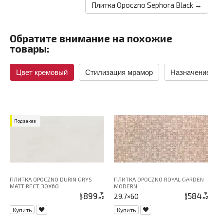
Плитка Opoczno Sephora Black →
Обратите внимание на похожие
товары:
Цвет кремовый
Стилизация мрамор
Назначение в
Под заказ
ПЛИТКА OPOCZNO DURIN GRYS
ПЛИТКА OPOCZNO ROYAL GARDEN
MATT RECT 30X60
MODERN
899
584
грн
грн
29.7×60
цена
цена
м2
м2
Купить
Купить