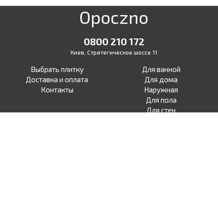
Opoczno
0800 210 172
Киев, Стратегическое шоссе 11
Выбрать плитку
Для ванной
Доставка и оплата
Для дома
Контакты
Наружная
Для пола
Для стен
Для терасы
Для улицы
Под бетон
Facebook
Под дерево
Instagram
Под камень
Под ламинат
Под моноколор
Под мрамор
Под узор