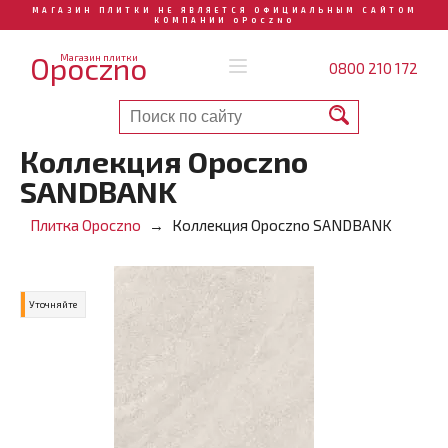
МАГАЗИН ПЛИТКИ НЕ ЯВЛЯЕТСЯ ОФИЦИАЛЬНЫМ САЙТОМ
КОМПАНИИ OPOCZNO
Opoczno
Магазин плитки
0800 210 172
Коллекция Opoczno
SANDBANK
Плитка Opoczno
Коллекция Opoczno SANDBANK
Уточняйте