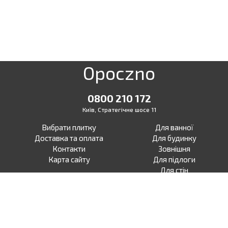
Opoczno
0800 210 172
Київ, Стратегічне шосе 11
Вибрати плитку
Для ванної
Доставка та оплата
Для будинку
Контакти
Зовнішня
Карта сайту
Для підлоги
Для стін
Для тераси
Для вулиці
Під бетон
Facebook
Під дерево
Instagram