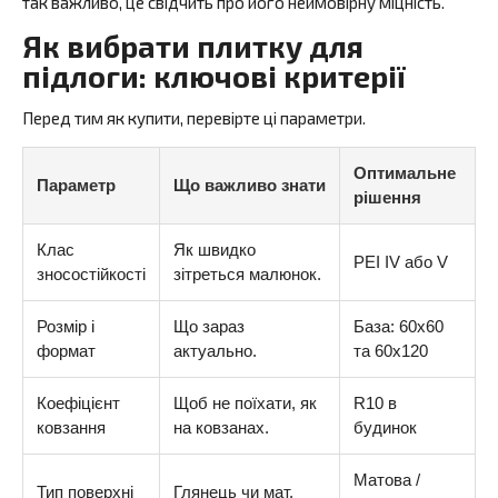
так важливо, це свідчить про його неймовірну міцність.
Як вибрати плитку для
підлоги: ключові критерії
Перед тим як купити, перевірте ці параметри.
Оптимальне
Параметр
Що важливо знати
рішення
Клас
Як швидко
PEI IV або V
зносостійкості
зітреться малюнок.
Розмір і
Що зараз
База: 60х60
формат
актуально.
та 60х120
Коефіцієнт
Щоб не поїхати, як
R10 в
ковзання
на ковзанах.
будинок
Матова /
Тип поверхні
Глянець чи мат.