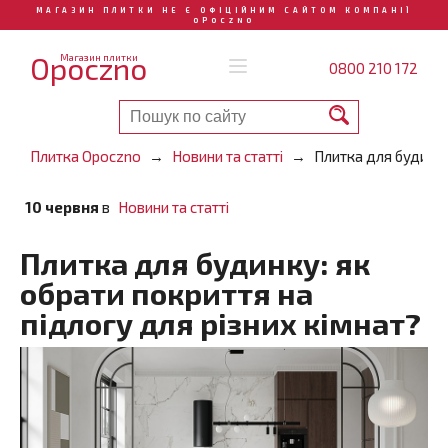
МАГАЗИН ПЛИТКИ НЕ Є ОФІЦІЙНИМ САЙТОМ КОМПАНІЇ
OPOCZNO
Opoczno
Магазин плитки
0800 210 172
Плитка Opoczno
Новини та статті
Плитка для будинку
10 червня
в
Новини та статті
Плитка для будинку: як
обрати покриття на
підлогу для різних кімнат?