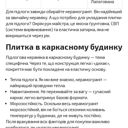
Лапатована
Для підлоги завжди обирайте керамограніт. Він надійніший
за звичайну кераміку. А що потрібно для укладання плитки
для підлоги? Окрім рук майстра, це якісна ґрунтовка, СВП
(системи вирівнювання) та еластична затирка, яка не
викришиться через рік.
Плитка в каркасному будинку
Підлогова кераміка в каркасному будинку — тема
специфічна. Через те, що конструкція легка і «дихає»,
покриття має бути покладене на еластичну основу.
Тепла підлога. Як ми вже знаємо, керамограніт —
найкращий провідник тепла.
Навантаження. Не переживайте за вагу — сучасний
каркас легко витримує базові формати.
Морозостійкість. Оскільки весь керамограніт
морозостійкий, він не боїться сезонних коливань
температур у будинках, де не живуть постійно.
Після врахування всіх факторів для покупки важливо
розібратися, як укласти керамограніт.