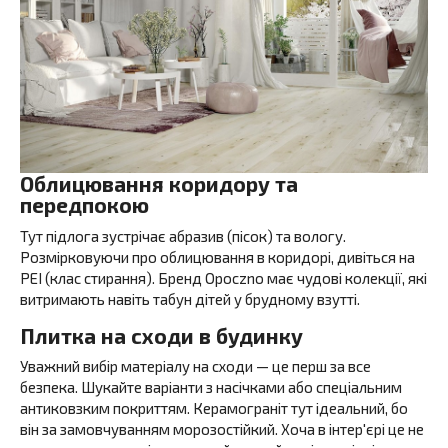
Облицювання коридору та
передпокою
Тут підлога зустрічає абразив (пісок) та вологу.
Розмірковуючи про облицювання в коридорі, дивіться на
PEI (клас стирання). Бренд Opoczno має чудові колекції, які
витримають навіть табун дітей у брудному взутті.
Плитка на сходи в будинку
Уважний вибір матеріалу на сходи — це перш за все
безпека. Шукайте варіанти з насічками або спеціальним
антиковзким покриттям. Керамограніт тут ідеальний, бо
він за замовчуванням морозостійкий. Хоча в інтер'єрі це не