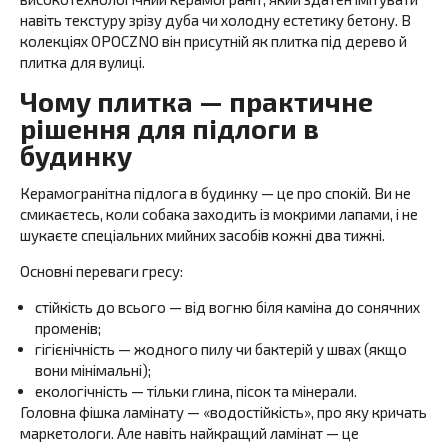
навіть текстуру зрізу дуба чи холодну естетику бетону. В
колекціях OPOCZNO він присутній як плитка під дерево й
плитка для вулиці.
Чому плитка — практичне
рішення для підлоги в
будинку
Керамогранітна підлога в будинку — це про спокій. Ви не
смикаєтесь, коли собака заходить із мокрими лапами, і не
шукаєте спеціальних мийних засобів кожні два тижні.
Основні переваги гресу:
стійкість до всього — від вогню біля каміна до сонячних
променів;
гігієнічність — жодного пилу чи бактерій у швах (якщо
вони мінімальні);
екологічність — тільки глина, пісок та мінерали.
Головна фішка ламінату — «водостійкість», про яку кричать
маркетологи. Але навіть найкращий ламінат — це