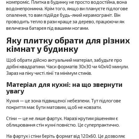
компроміс. Плитка в будинку не просто водостійка, вона
водонепроникна. Крім того, якщо ви плануєте підлогове
опалення, то вам підійде будь-який керамограніт. Він
проводить тепло в рази краще за дерево, працюючи як
величезна батарея під вашими ногами.
Яку плитку обрати для різних
кімнат у будинку
Щоб обрати дійсно актуальний матеріал, забудьте про
дрібні квадратики. Часи форматів 30х30 чи 40х40 минули.
Зараз на піку чисті лінії та мінімум стиків.
Матеріал для кухні: на що звернути
увагу
Кухня — це зона підвищеної небезпеки. Тут підлогове
покриття має бути матовим, щоб не ковзати.
Стіни — це не лише фартух. Наразі крутим рішенням є
облицювання стін кухні повністю. Це суперпрактично.
На фартух і стіни беріть формат від 120х60. Це дозволяє