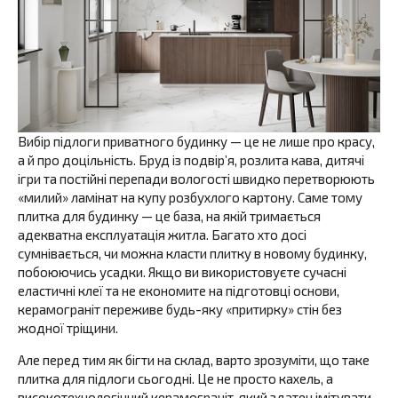
Вибір підлоги приватного будинку — це не лише про красу,
а й про доцільність. Бруд із подвір’я, розлита кава, дитячі
ігри та постійні перепади вологості швидко перетворюють
«милий» ламінат на купу розбухлого картону. Саме тому
плитка для будинку — це база, на якій тримається
адекватна експлуатація житла. Багато хто досі
сумнівається, чи можна класти плитку в новому будинку,
побоюючись усадки. Якщо ви використовуєте сучасні
еластичні клеї та не економите на підготовці основи,
керамограніт переживе будь-яку «притирку» стін без
жодної тріщини.
Але перед тим як бігти на склад, варто зрозуміти, що таке
плитка для підлоги сьогодні. Це не просто кахель, а
високотехнологічний керамограніт, який здатен імітувати