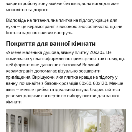
закрити робочу зону майже без швів, вона виглядатиме
монолітно та дорого.
Відповідь на питання, яка плитка на підлогу краще для
кухні — це керамограніт із високою зносостійкістю, що не
боїться падіння важких каструль.
Покриття для ванної кімнати
«У мене маленька душова, візьму плитку 20х20». Це
помилка як у плані оформлення приміщення, так і тому, що
цей формат вже давно не є базовим! Великий
керамограніт допомагає візуально розширити
приміщення. Вирішуючи, яка плитка краще на підлогу у
ванну, починайте з базових розмірів 60х60, 60х120. Менше
швів — менше грибка та ідеальний візуал. Скористайтеся
рекомендаціями експертів по вибору плитки для ванної
кімнати.