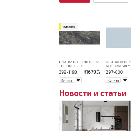
Под заказ
ПЛИТКА OPOCZNO BREAK
ПЛИТКА OPOCZ
THE LINE GREY
MIXFORM GREY 
STRUCTURE MICRO
29,7X60 G1
1679
грн
398×1198
297×600
цена
м2
40Х120
Купить
Купить
Новости и статьи