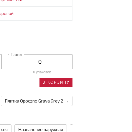
орогой
Палет
+ X
упаковок
В КОРЗИНУ
Плитка Opoczno Grava Grey 2 →
ухня
Назначение наружная
Назначение пол
Назнач