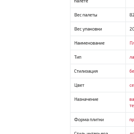
палете
Вес палеты
8
Вес упаковки
20
Наименование
П
Тип
л
Стилизация
б
Цвет
с
Назначение
в
т
Форма плитки
п
Стиль интерьера
л