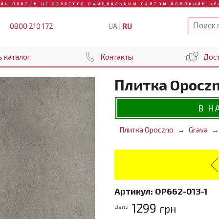
ЗИН ПЛИТКИ НЕ ЯВЛЯЕТСЯ ОФИЦИАЛЬНЫМ САЙТОМ КОМПАНИИ OP
UA
|
RU
0800 210 172
ь каталог
Контакты
Дост
Плитка Opoczn
В Н
Плитка Opoczno
Grava
Артикул:
OP662-013-1
1299
грн
Цена