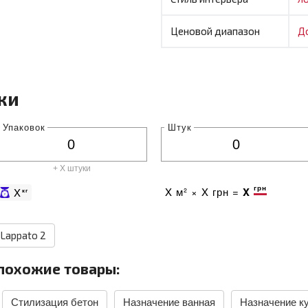
Ценовой диапазон
Д
ки
Упаковок
Штук
+ X штуки
грн
X
м² ×
X
грн =
X
X
кг
 Lappato 2
похожие товары:
Стилизация бетон
Назначение ванная
Назначение к