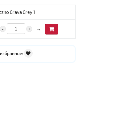
zno Grava Grey 1
→
-
+
 избранное: