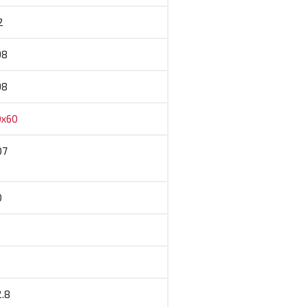
2
98
98
0x60
07
0
.8