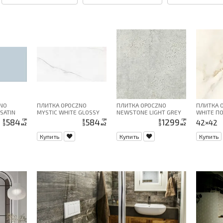
NO
ПЛИТКА OPOCZNO
ПЛИТКА OPOCZNO
ПЛИТКА 
SATIN
MYSTIC WHITE GLOSSY
NEWSTONE LIGHT GREY
WHITE П
30X60
59,8X59,8 G1
584
584
1299
грн
грн
грн
42×42
цена
цена
цена
м2
м2
м2
Купить
Купить
Купить