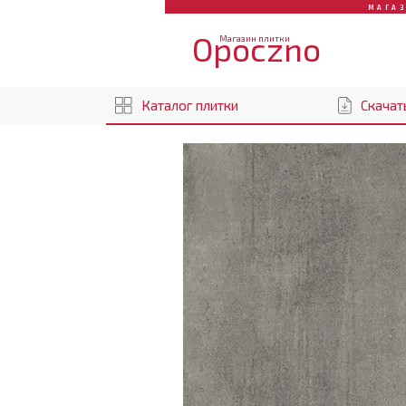
МАГА
Opoczno
Магазин плитки
Каталог плитки
Скачат