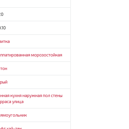
20
.10
литка
аппатированная
морозостойкая
етон
ерый
анная
кухня
наружная
пол
стены
ерраса
улица
рямоугольник
офт
хай-тек