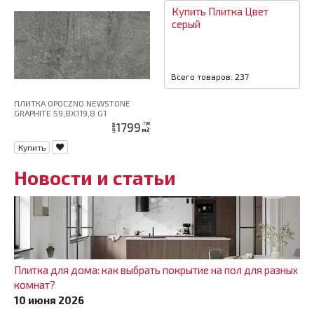
Купить
Плитка
Цвет
серый
Всего товаров: 237
ПЛИТКА OPOCZNO NEWSTONE
GRAPHITE 59,8X119,8 G1
1799
грн
цена
м2
Купить
Новости и статьи
Плитка для дома: как выбрать покрытие на пол для разных
комнат?
10 июня 2026