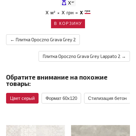
X
кг
грн
X
м² ×
X
грн =
X
В КОРЗИНУ
← Плитка Opoczno Grava Grey 2
Плитка Opoczno Grava Grey Lappato 2 →
Обратите внимание на похожие
товары:
Цвет серый
Формат 60x120
Стилизация бетон