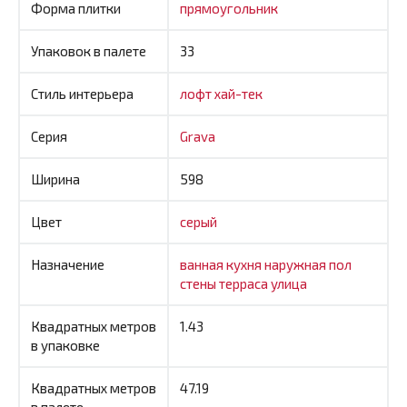
Форма плитки
прямоугольник
Упаковок в палете
33
Стиль интерьера
лофт
хай-тек
Серия
Grava
Ширина
598
Цвет
серый
Назначение
ванная
кухня
наружная
пол
стены
терраса
улица
Квадратных метров
1.43
в упаковке
Квадратных метров
47.19
в палете