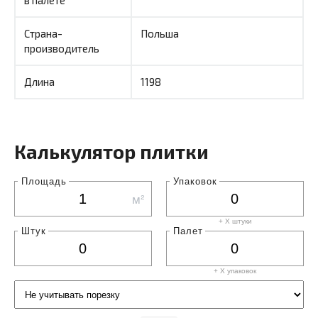
Страна-
Польша
производитель
Длина
1198
Калькулятор плитки
Площадь
Упаковок
м²
+ X штуки
Штук
Палет
+ X
упаковок