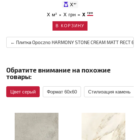
X
кг
грн
X
м² ×
X
грн =
X
В КОРЗИНУ
← Плитка Opoczno HARMONY STONE CREAM MATT RECT 60x
Обратите внимание на похожие
товары:
Цвет серый
Формат 60x60
Стилизация камень