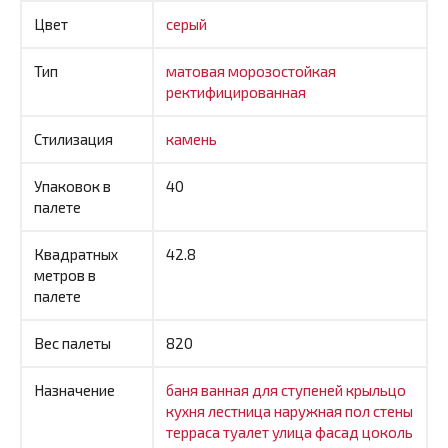
Цвет
серый
Тип
матовая
морозостойкая
ректифицированная
Стилизация
камень
Упаковок в
40
палете
Квадратных
42.8
метров в
палете
Вес палеты
820
Назначение
баня
ванная
для ступеней
крыльцо
кухня
лестница
наружная
пол
стены
терраса
туалет
улица
фасад
цоколь