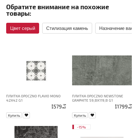
Обратите внимание на похожие
товары:
Цвет серый
Стилизация камень
Назначение ванн
ПЛИТКА OPOCZNO FLAVIO MONO
ПЛИТКА OPOCZNO NEWSTONE
42X42 G1
GRAPHITE 59,8X119,8 G1
579
1799
грн
грн
цена
цена
м2
м2
Купить
Купить
-15%