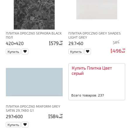
ПЛИТКА OPOCZNO SEPHORA BLACK
ПЛИТКА OPOCZNO GREY SHADES
ПОЛ
LIGHT GREY
579
584
грн
420×420
29.7×60
цена
м2
496
грн
цена
Купить
Купить
м2
Купить
Плитка
Цвет
серый
Всего товаров: 237
ПЛИТКА OPOCZNO MIXFORM GREY
SATIN 29,7X60 G1
584
грн
297×600
цена
м2
Купить