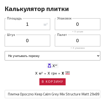
Калькулятор плитки
Площадь
Упаковок
м²
+ X штуки
Штук
Палет
+ X
упаковок
X
кг
грн
X
м² ×
X
грн =
X
В КОРЗИНУ
Плитка Opoczno Keep Calm Grey Mix Structure Matt 29х89 →