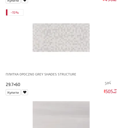
Купити
м2
-15%
ПЛИТКА OPOCZNO GREY SHADES STRUCTURE
594
29.7×60
505
грн
ціна
Купити
м2