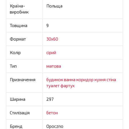
Країна-
Польща
виробник
Товщина
9
Формат
30x60
Колір
сірий
Тип
матова
Призначення
будинок
ванна
коридор
кухня
стіна
туалет
фартух
Ширина
297
Стилізація
бетон
Бренд
Opoczno