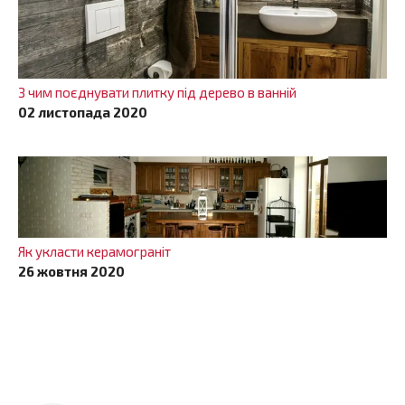
З чим поєднувати плитку під дерево в ванній
02 листопада 2020
Як укласти керамограніт
26 жовтня 2020