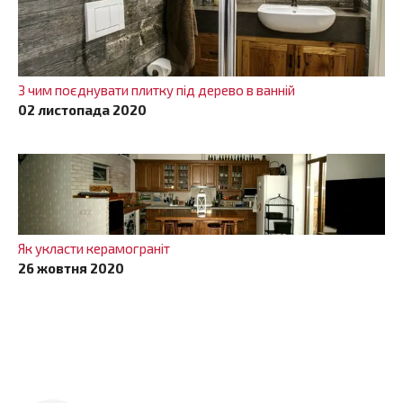
З чим поєднувати плитку під дерево в ванній
02 листопада 2020
Як укласти керамограніт
26 жовтня 2020