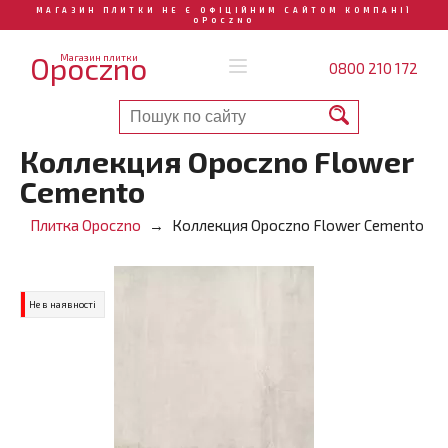
МАГАЗИН ПЛИТКИ НЕ Є ОФІЦІЙНИМ САЙТОМ КОМПАНІЇ
OPOCZNO
Opoczno
Магазин плитки
0800 210 172
Коллекция Opoczno Flower
Cemento
Плитка Opoczno
Коллекция Opoczno Flower Cemento
Не в наявності