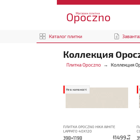
Opoczno
Магазин плитки
Каталог плитки
Заванта
Коллекция Opocz
Плитка Opoczno
Коллекция Op
Не в наявності
ПЛИТКА OPOCZNO HIKA WHITE
П
LAPPATO 40Х120
C
1499
грн
398×1198
3
ціна
м2