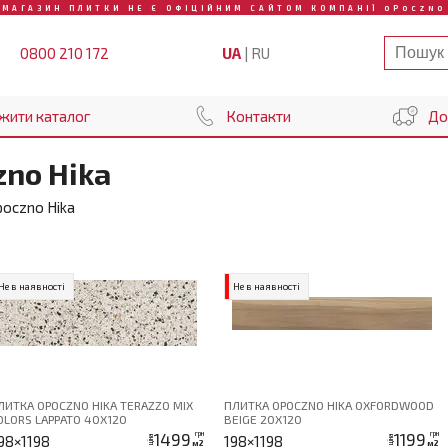
МАГАЗИН ПЛИТКИ НЕ Є ОФІЦІЙНИМ САЙТОМ КОМПАНІЇ OPOCZNO
UA
|
RU
0800 210 172
жити каталог
Контакти
До
no Hika
oczno Hika
Не в наявності
Не в наявності
ЛИТКА OPOCZNO HIKA TERAZZO MIX
ПЛИТКА OPOCZNO HIKA OXFORDWOOD
OLORS LAPPATO 40Х120
BEIGE 20Х120
1499
1199
грн
грн
98×1198
198×1198
ціна
ціна
м2
м2