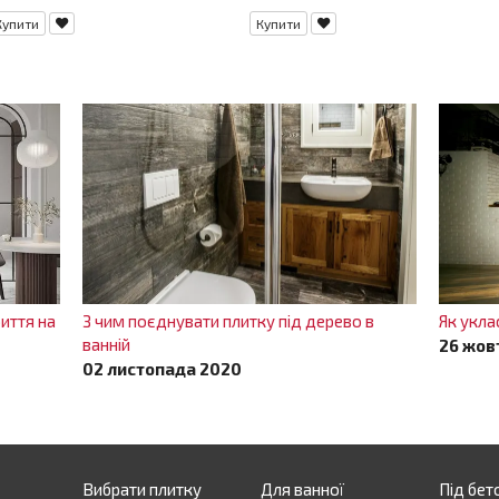
Купити
Купити
иття на
З чим поєднувати плитку під дерево в
Як укла
ванній
26 жов
02 листопада 2020
Вибрати плитку
Для ванної
Під бет