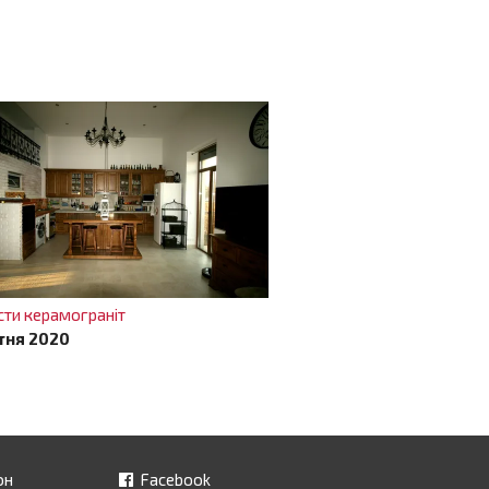
сти керамограніт
тня 2020
он
Facebook