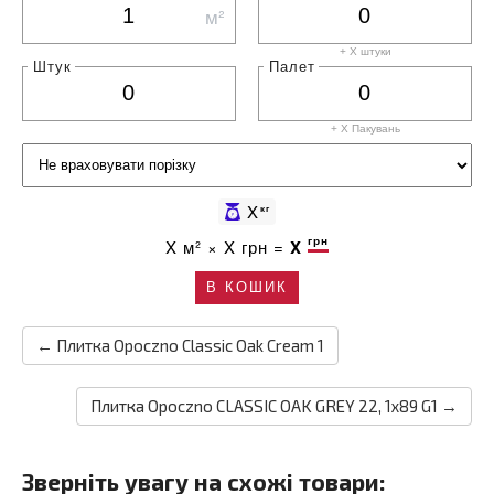
м²
+ X штуки
Штук
Палет
+ X
Пакувань
X
кг
грн
X
м² ×
X
грн =
X
В КОШИК
← Плитка Opoczno Classic Oak Cream 1
Плитка Opoczno CLASSIC OAK GREY 22, 1x89 G1 →
Зверніть увагу на схожі товари: