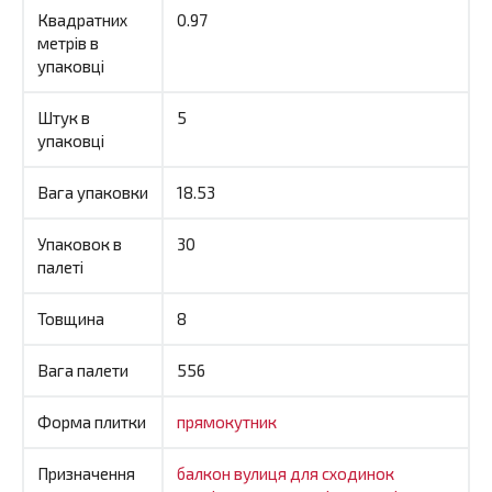
Квадратних
0.97
метрів в
упаковці
Штук в
5
упаковці
Вага упаковки
18.53
Упаковок в
30
палеті
Товщина
8
Вага палети
556
Форма плитки
прямокутник
Призначення
балкон
вулиця
для сходинок