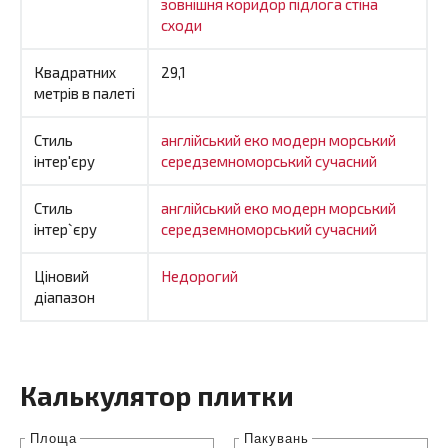
зовнішня
коридор
підлога
стіна
сходи
Квадратних
29,1
метрів в палеті
Стиль
англійський
еко
модерн
морський
інтер'єру
середземноморський
сучасний
Стиль
англійський
еко
модерн
морський
інтер`єру
середземноморський
сучасний
Ціновий
Недорогий
діапазон
Калькулятор плитки
Площа
Пакувань