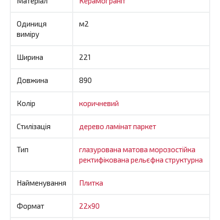
Матеріал
Керамограніт
Одиниця
м2
виміру
Ширина
221
Довжина
890
Колір
коричневий
Стилізація
дерево
ламінат
паркет
Тип
глазурована
матова
морозостійка
ректифікована
рельєфна
структурна
Найменування
Плитка
Формат
22x90