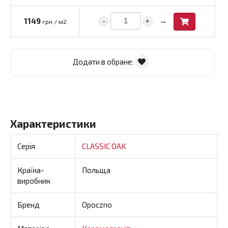
→
1149
-
+
грн / м2
Додати в обране:
Характеристики
Серія
CLASSIC OAK
Країна-
Польща
виробник
Бренд
Opoczno