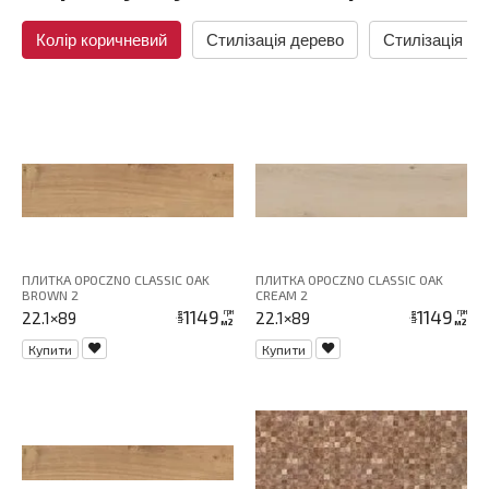
Колір коричневий
Стилізація дерево
Стилізація ла
ПЛИТКА OPOCZNO CLASSIC OAK
ПЛИТКА OPOCZNO CLASSIC OAK
BROWN 2
CREAM 2
1149
1149
грн
грн
22.1×89
22.1×89
ціна
ціна
м2
м2
Купити
Купити