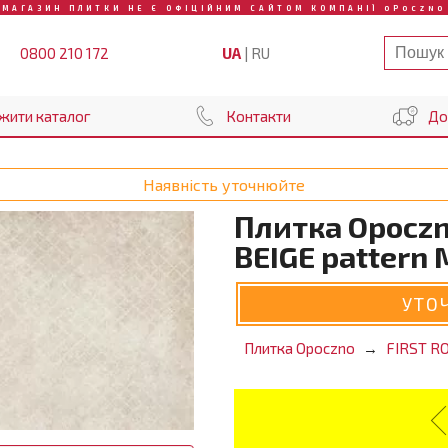
МАГАЗИН ПЛИТКИ НЕ Є ОФІЦІЙНИМ САЙТОМ КОМПАНІЇ OPOCZNO
UA
|
RU
0800 210 172
жити каталог
Контакти
До
Наявність уточнюйте
Плитка Opoczn
BEIGE pattern
УТО
Плитка Opoczno
FIRST R