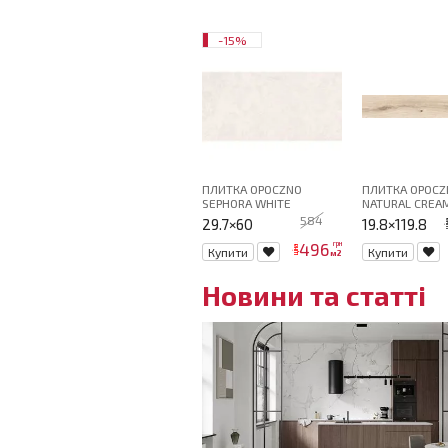
-15%
ПЛИТКА OPOCZNO
ПЛИТКА OPOCZ
SEPHORA WHITE
NATURAL CREAM
584
29.7×60
19.8×119.8
ці
496
грн
ціна
Купити
Купити
м2
Новини та статті