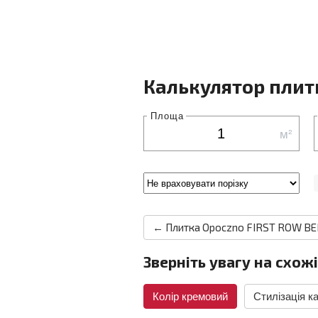
Калькулятор плит
Площа
м²
← Плитка Opoczno FIRST ROW BE
Зверніть увагу на схожі
Колір кремовий
Стилізація к