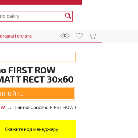
ставка і оплата
o FIRST ROW
 MATT RECT 30x60
ЧНЮЙТЕ
OW
Плитка Opoczno FIRST ROW BEIGE pattern MATT RECT 30x
Скажите код менеджеру