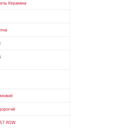
хель
Кераміка
итка
8
5
емовий
дорогий
RST ROW