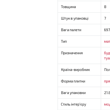
Товщина
8
Штук в упаковці
7
Вага палети
697
Тип
ма
Призначення
бу
ту
Країна-виробник
По
Форма плитки
пр
Вага упаковки
21.
Стиль інтер'єру
мо