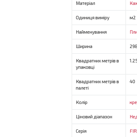
Матеріал
Ка
Одиниця виміру
м2
Найменування
Пл
Ширина
29
Квадратних метрів в
1.2
упаковці
Квадратних метрів в
40
палеті
Колір
кр
Ціновий діапазон
Не
Серія
FI