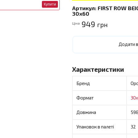
Купити
Артикул:
FIRST ROW BEI
30x60
949
грн
Ціна
Додати в
Характеристики
Бренд
Op
Формат
30
Довжина
59
Упаковок в палеті
32