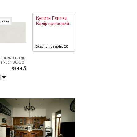
Купити
Плитка
влення
Колір
кремовий
Всього товарів: 28
OPOCZNO DURIN
T RECT 30X60
899
грн
ціна
м2