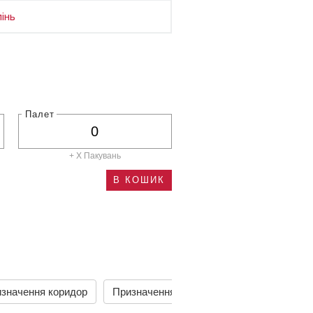
інь
Палет
+ X
Пакувань
В КОШИК
значення коридор
Призначення кухня
Призначення сті