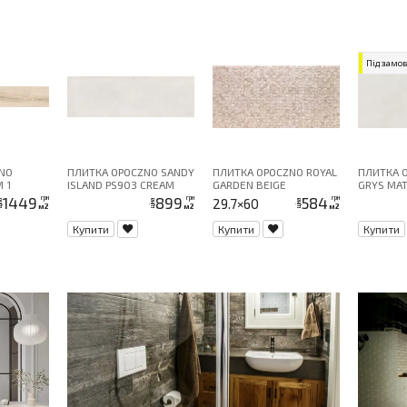
Під замо
NO
ПЛИТКА OPOCZNO SANDY
ПЛИТКА OPOCZNO ROYAL
ПЛИТКА 
 1
ISLAND PS903 CREAM
GARDEN BEIGE
GRYS MAT
1449
899
584
грн
грн
грн
29.7×60
на
ціна
ціна
м2
м2
м2
Купити
Купити
Купити