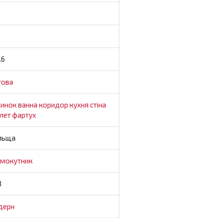
.6
това
динок
ванна
коридор
кухня
стіна
алет
фартух
льща
ямокутник
8
дерн