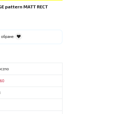
GE pattern MATT RECT
 обране:
oczno
x60
8