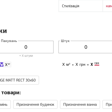
Стилізація
кам
ки
Пакувань
Штук
+ X штуки
грн
X
м² ×
X
грн =
X
X
кг
IGE MATT RECT 30x60
 товари:
амінь
Призначення будинок
Призначення ванна
При