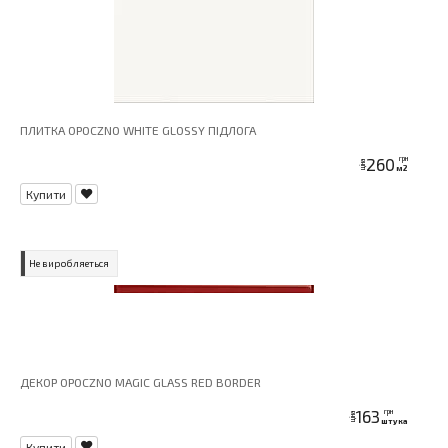
ПЛИТКА OPOCZNO WHITE GLOSSY ПІДЛОГА
260
грн
ціна
м2
Купити
Не виробляеться
ДЕКОР OPOCZNO MAGIC GLASS RED BORDER
163
грн
ціна
штука
Купити