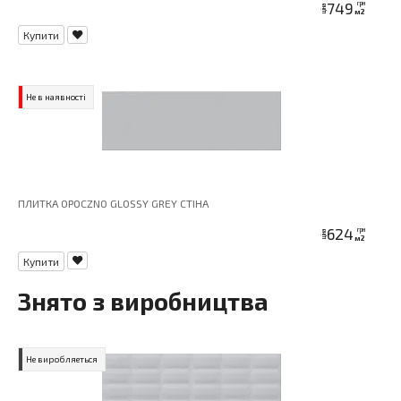
749
грн
ціна
м2
Купити
Не в наявності
ПЛИТКА OPOCZNO GLOSSY GREY СТІНА
624
грн
ціна
м2
Купити
Знято з виробництва
Не виробляеться