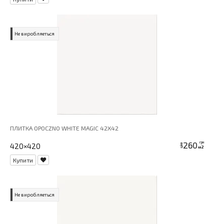
Не виробляеться
ПЛИТКА OPOCZNO WHITE MAGIC 42X42
260
грн
420×420
ціна
м2
Купити
Не виробляеться