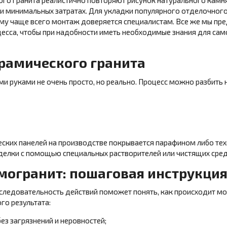
го гранита реалистично повторяют рисунок натурального камн
и минимальных затратах. Для укладки популярного отделочног
му чаще всего монтаж доверяется специалистам. Все же мы пр
цесса, чтобы при надобности иметь необходимые знания для са
рамического гранита
 руками не очень просто, но реально. Процесс можно разбить н
ских панелей на производстве покрывается парафином либо тех
делки с помощью специальных растворителей или чистящих сред
могранит: пошаговая инструкци
следовательность действий поможет понять, как происходит м
го результата:
ез загрязнений и неровностей;