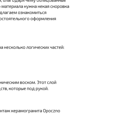
я, благодаря чему облицованные
о материала нужна некая сноровка
едлагаем ознакомиться
мостоятельного оформления
а несколько логических частей:
ническим воском. Этот слой
ств, которые под рукой.
я
онтаж керамогранита Opoczno