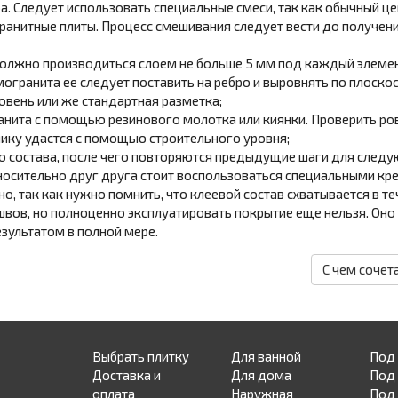
. Следует использовать специальные смеси, так как обычный це
анитные плиты. Процесс смешивания следует вести до получен
должно производиться слоем не больше 5 мм под каждый элеме
огранита ее следует поставить на ребро и выровнять по плоско
овень или же стандартная разметка;
нита с помощью резинового молотка или киянки. Проверить ро
ику удастся с помощью строительного уровня;
о состава, после чего повторяются предыдущие шаги для следу
осительно друг друга стоит воспользоваться специальными кре
, так как нужно помнить, что клеевой состав схватывается в теч
швов, но полноценно эксплуатировать покрытие еще нельзя. Оно
зультатом в полной мере.
С чем сочет
Выбрать плитку
Для ванной
Под
Доставка и
Для дома
Под
оплата
Наружная
Под