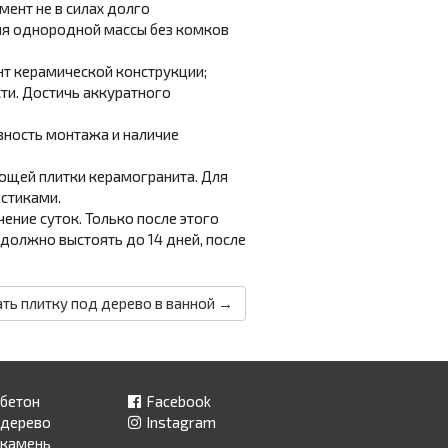
мент не в силах долго
ия однородной массы без комков
нт керамической конструкции;
сти. Достичь аккуратного
вность монтажа и наличие
ющей плитки керамогранита. Для
стиками.
ение суток. Только после этого
 должно выстоять до 14 дней, после
ать плитку под дерево в ванной →
 бетон
Facebook
 дерево
Instagram
 камень