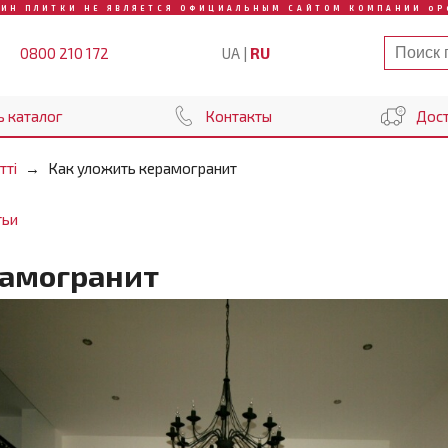
ЗИН ПЛИТКИ НЕ ЯВЛЯЕТСЯ ОФИЦИАЛЬНЫМ САЙТОМ КОМПАНИИ OP
UA
|
RU
0800 210 172
ь каталог
Контакты
Дост
тті
Как уложить керамогранит
тьи
рамогранит