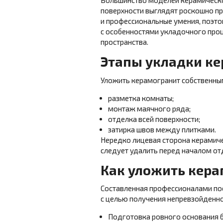
Большинство моделей керамическо
поверхности выглядят роскошно пр
и профессиональные умения, поэто
с особенностями укладочного про
пространства.
Этапы укладки ке
Уложить керамогранит собственными
разметка комнаты;
монтаж маячного ряда;
отделка всей поверхности;
затирка швов между плитками.
Нередко лицевая сторона керамиче
следует удалить перед началом от
Как уложить кера
Составленная профессионалами по
с целью получения непревзойденно
Подготовка ровного основания б