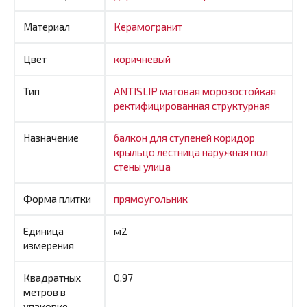
Материал
Керамогранит
Цвет
коричневый
Тип
ANTISLIP
матовая
морозостойкая
ректифицированная
структурная
Назначение
балкон
для ступеней
коридор
крыльцо
лестница
наружная
пол
стены
улица
Форма плитки
прямоугольник
Единица
м2
измерения
Квадратных
0.97
метров в
упаковке