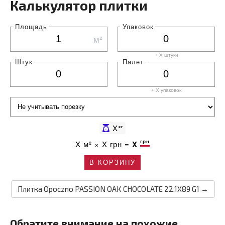
Калькулятор плитки
Площадь
Упаковок
м²
+ X штуки
Штук
Палет
+ X
упаковок
X
кг
грн
X
м² ×
X
грн =
X
В КОРЗИНУ
Плитка Opoczno PASSION OAK CHOCOLATE 22,1X89 G1 →
Обратите внимание на похожие