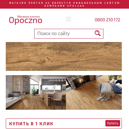
МАГАЗИН ПЛИТКИ НЕ ЯВЛЯЕТСЯ ОФИЦИАЛЬНЫМ САЙТОМ
КОМПАНИИ OPOCZNO
Opoczno
Магазин плитки
0800 210 172
КУПИТЬ В 1 КЛИК
Купить