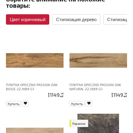
товары:
Цвет коричневый
Стилизация дерево
Стилизация
ПЛИТКА OPOCZNO PASSION OAK
ПЛИТКА OPOCZNO PASSION OAK
BEIGE 22,1X89 G1
NATURAL 22,1X89 G1
1149
1149
грн
грн
цена
цена
м2
м2
Купить
Купить
Под заказ