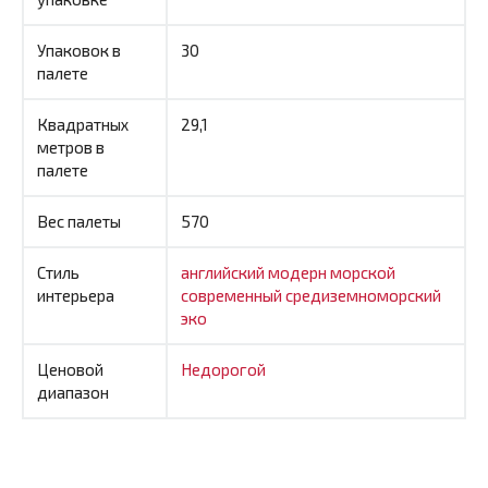
Упаковок в
30
палете
Квадратных
29,1
метров в
палете
Вес палеты
570
Стиль
английский
модерн
морской
интерьера
современный
средиземноморский
эко
Ценовой
Недорогой
диапазон