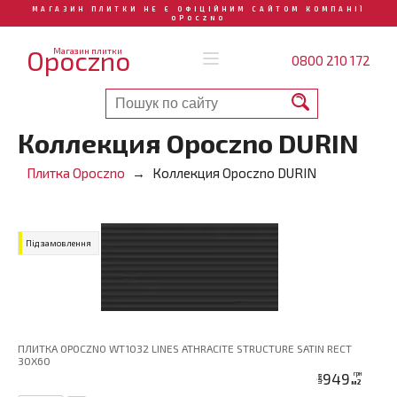
МАГАЗИН ПЛИТКИ НЕ Є ОФІЦІЙНИМ САЙТОМ КОМПАНІЇ
OPOCZNO
Opoczno
Магазин плитки
0800 210 172
Коллекция Opoczno DURIN
Плитка Opoczno
Коллекция Opoczno DURIN
Під замовлення
ПЛИТКА OPOCZNO WT1032 LINES ATHRACITE STRUCTURE SATIN RECT
30X60
949
грн
ціна
м2