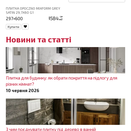
ПЛИТКА OPOCZNO MIXFORM GREY
SATIN 29,7X60 G1
584
грн
297×600
ціна
м2
Купити
Новини та статті
Плитка для будинку: як обрати покриття на підлогу для
різних кімнат?
10 червня 2026
З чим поєднувати плитку під дерево в ванній