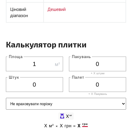
Ціновий
Дешевий
діапазон
Калькулятор плитки
Площа
Пакувань
м²
+ X штуки
Штук
Палет
+ X
Пакувань
X
кг
грн
X
м² ×
X
грн =
X