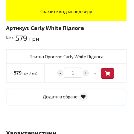
Скажите код менеджеру
Артикул:
Carly White Підлога
579
грн
Ціна
Плитка Opoczno Carly White Підлога
→
579
-
+
грн / м2
Додати в обране:
Характеристики