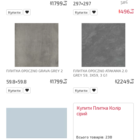
1799
584
грн
297×297
ціна
м2
496
грн
ціна
Купити
Купити
м2
ПЛИТКА OPOCZNO GRAVA GREY 2
ПЛИТКА OPOCZNO ATAKAMA 2.0
GREY 59, 3X59, 3 G1
1799
2249
грн
грн
59.8×59.8
ціна
ціна
м2
м2
Купити
Купити
Купити
Плитка
Колір
сірий
Всього товарів: 238