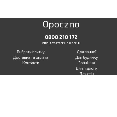
Opoczno
0800 210 172
Київ, Стратегічне шосе 11
Вибрати плитку
Для ванної
Доставка та оплата
Для будинку
Контакти
Зовнішня
Для підлоги
Для стін
Для тераси
Для вулиці
Під бетон
Facebook
Під дерево
Instagram
Під камінь
Під ламінат