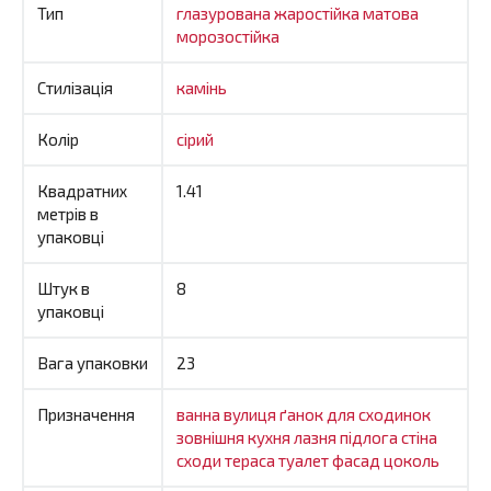
Тип
глазурована
жаростійка
матова
морозостійка
Стилізація
камінь
Колір
сірий
Квадратних
1.41
метрів в
упаковці
Штук в
8
упаковці
Вага упаковки
23
Призначення
ванна
вулиця
ґанок
для сходинок
зовнішня
кухня
лазня
підлога
стіна
сходи
тераса
туалет
фасад
цоколь