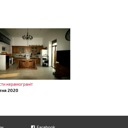
сти керамограніт
тня 2020
он
Facebook