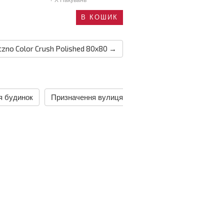
+ X
Пакувань
В КОШИК
zno Color Crush Polished 80х80 →
я будинок
Призначення вулиця
Призначення ґанок