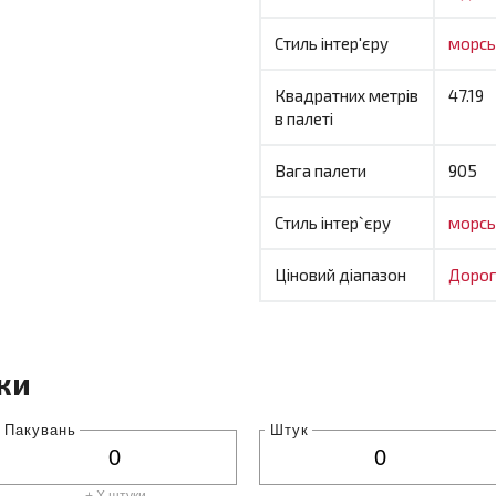
Стиль інтер'єру
морс
Квадратних метрів
47.19
в палеті
Вага палети
905
Стиль інтер`єру
морс
Ціновий діапазон
Дорог
ки
Пакувань
Штук