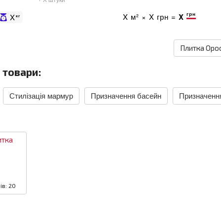
+ X штуки
грн
X
м² ×
X
грн =
X
X
кг
Плитка Opoc
 товари:
Стилізація мармур
Призначення басейн
Призначенн
итка
ів: 20