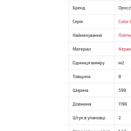
Бренд
Opocz
Серія
Color 
Найменування
Плитк
Матеріал
Керам
Одиниця виміру
м2
Товщина
8
Ширина
598
Довжина
1198
Штук в упаковці
2