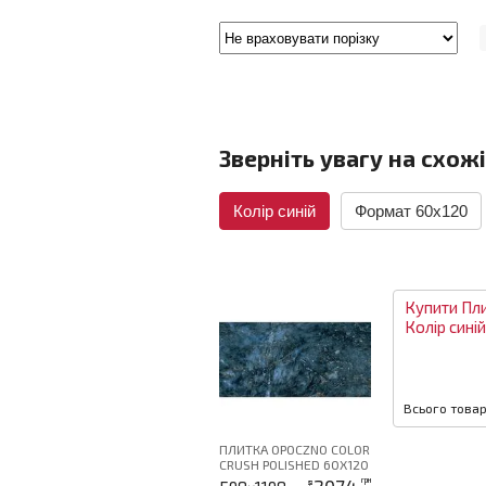
Зверніть увагу на схожі
Колір синій
Формат 60x120
Купити
Пл
Колір
синій
Всього товар
ПЛИТКА OPOCZNO COLOR
CRUSH POLISHED 60Х120
2074
грн