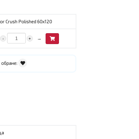
or Crush Polished 60х120
→
-
+
 обране:
ща