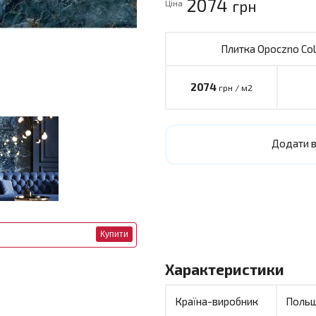
2074
грн
Ціна
Плитка Opoczno Col
2074
грн / м2
Додати в
Купити
Характеристики
Країна-виробник
Поль