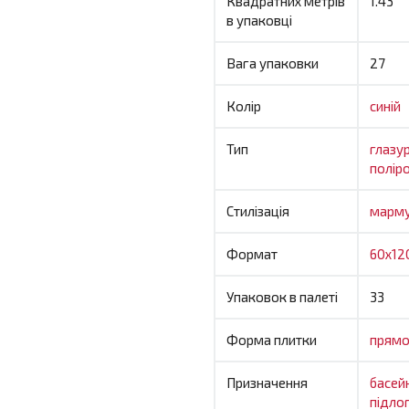
Квадратних метрів
1.43
в упаковці
Вага упаковки
27
Колір
синій
Тип
глазу
полір
Стилізація
марм
Формат
60x12
Упаковок в палеті
33
Форма плитки
прямо
Призначення
басей
підло