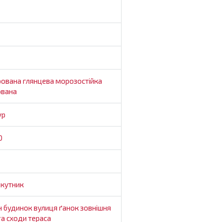
рована
глянцева
морозостійка
ована
ур
0
кутник
н
будинок
вулиця
ґанок
зовнішня
га
сходи
тераса