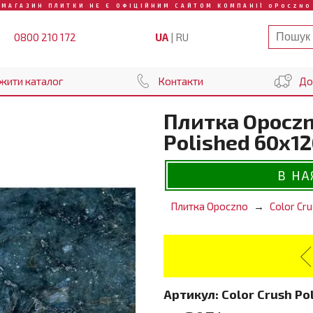
МАГАЗИН ПЛИТКИ НЕ Є ОФІЦІЙНИМ САЙТОМ КОМПАНІЇ OPOCZNO
UA
|
RU
0800 210 172
жити каталог
Контакти
До
Плитка Opoczn
Polished 60х1
В НА
Плитка Opoczno
Color Cr
Артикул:
Color Crush Po