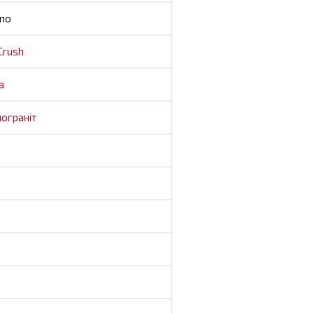
no
Crush
а
ограніт