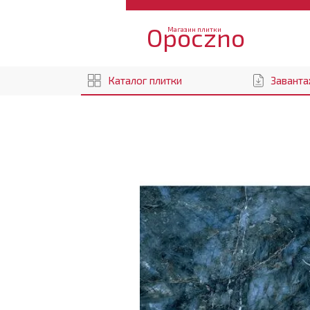
Opoczno
Магазин плитки
Каталог плитки
Заванта