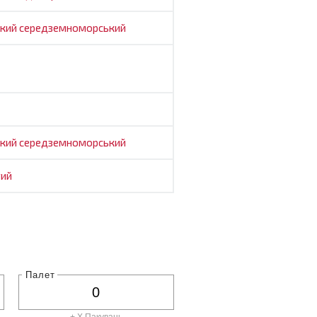
ький
середземноморський
ький
середземноморський
ий
Палет