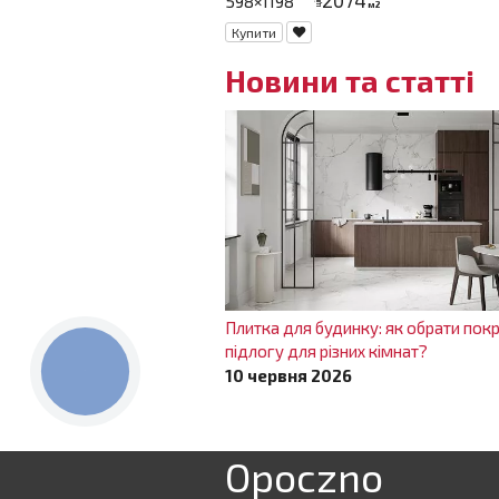
598×1198
ціна
м2
Купити
Новини та статті
Плитка для будинку: як обрати покр
підлогу для різних кімнат?
КНОПКА
10 червня 2026
ЗВ'ЯЗКУ
Opoczno