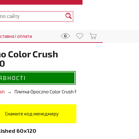
ставка і оплата
o Color Crush
20
ЯВНОСТІ
ush
Плитка Opoczno Color Crush Polished 60х120
Скажите код менеджеру
lished 60х120