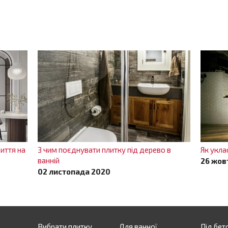
иття на
З чим поєднувати плитку під дерево в
Як укла
ванній
26 жов
02 листопада 2020
Вибрати плитку
Для ванної
Під бет