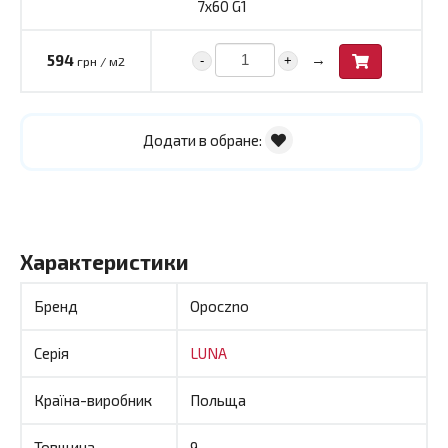
7x60 G1
→
594
-
+
грн / м2
Додати в обране:
Характеристики
Бренд
Opoczno
Серія
LUNA
Країна-виробник
Польща
Товщина
9