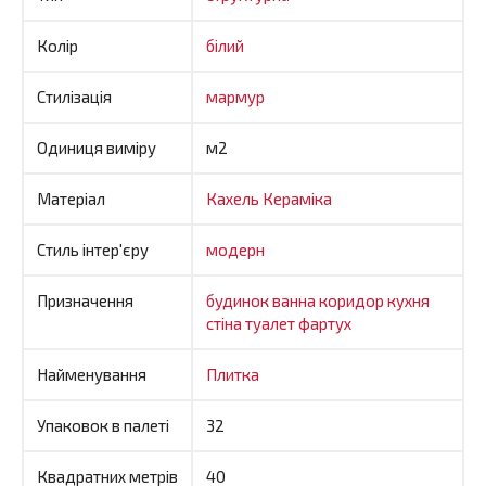
Колір
білий
Стилізація
мармур
Одиниця виміру
м2
Матеріал
Кахель
Кераміка
Стиль інтер'єру
модерн
Призначення
будинок
ванна
коридор
кухня
стіна
туалет
фартух
Найменування
Плитка
Упаковок в палеті
32
Квадратних метрів
40