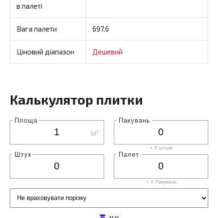
в палеті
Вага палети
697.6
Ціновий діапазон
Дешевий
Калькулятор плитки
Площа
Пакувань
м²
+ X штуки
Штук
Палет
+ X
Пакувань
кг