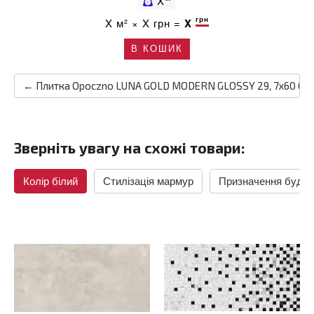
X
грн
X
м² ×
X
грн =
X
В КОШИК
← Плитка Opoczno LUNA GOLD MODERN GLOSSY 29, 7x60 G1
Зверніть увагу на схожі товари:
Колір білий
Стилізація мармур
Призначення будин