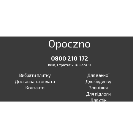
Opoczno
0800 210 172
Київ, Стратегічне шосе 11
Вибрати плитку
Для ванної
Доставка та оплата
Для будинку
Контакти
Зовнішня
Для підлоги
Для стін
Для тераси
Для вулиці
Під бетон
Facebook
Під дерево
Instagram