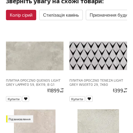
Зверніть увагу на схожі товари:
Колір сірий
Стилізація камінь
Призначення будино
ПЛИТКА OPOCZNO QUENOS LIGHT
ПЛИТКА OPOCZNO TENEZA LIGHT
GREY LAPPATO 59, 8X119, 8 G1
GREY INSERTO 29, 7X60
1899
399
грн
грн
ціна
ціна
м2
шт
Купити
Купити
Під замовлення