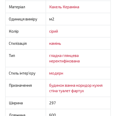
Матеріал
Кахель
Кераміка
Одиниця виміру
м2
Колір
сірий
Стилізація
камінь
Тип
гладка
глянцева
неректифікована
Стиль інтер'єру
модерн
Призначення
будинок
ванна
коридор
кухня
стіна
туалет
фартух
Ширина
297
Довжина
600