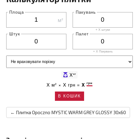
Площа
Пакувань
м²
+ X штуки
Штук
Палет
+ X
Пакувань
X
кг
грн
X
м² ×
X
грн =
X
В КОШИК
← Плитка Opoczno MYSTIC WARM GREY GLOSSY 30x60