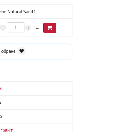
no Natural Sand 1
→
-
+
 обране:
AL
а
o
граніт