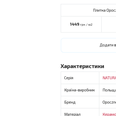
Плитка Opocz
1449
грн / м2
Додати в
Характеристики
Серія
NATUR
Країна-виробник
Польщ
Бренд
Opoczn
Матеріал
Керамо