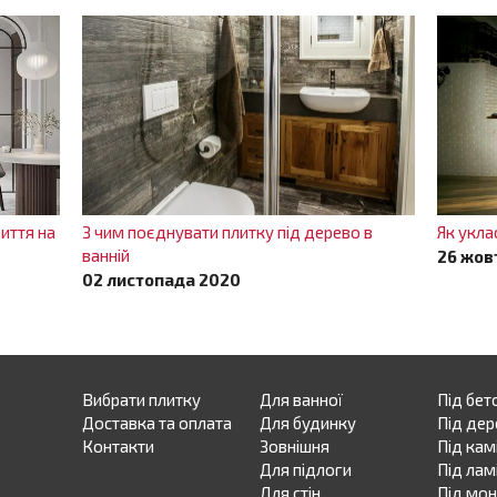
иття на
З чим поєднувати плитку під дерево в
Як укла
ванній
26 жов
02 листопада 2020
Вибрати плитку
Для ванної
Під бет
Доставка та оплата
Для будинку
Під дер
Контакти
Зовнішня
Під кам
Для підлоги
Під лам
Для стін
Під мо