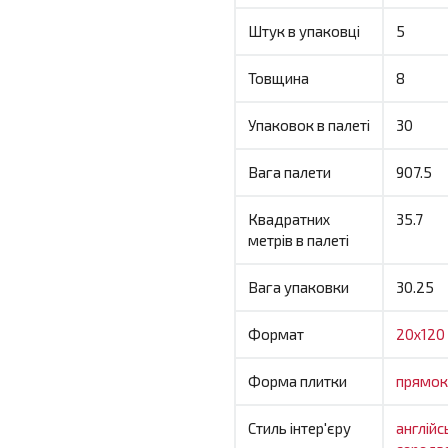
Штук в упаковці
5
Товщина
8
Упаковок в палеті
30
Вага палети
907.5
Квадратних
35.7
метрів в палеті
Вага упаковки
30.25
Формат
20x120
Форма плитки
прямок
Стиль інтер'єру
англій