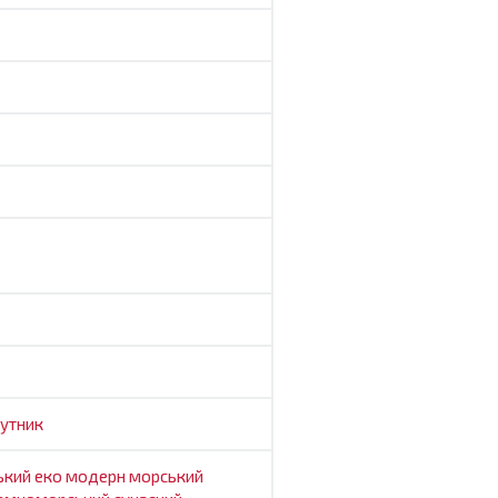
утник
ський
еко
модерн
морський