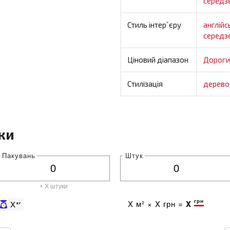
середз
Стиль інтер`єру
англій
середз
Ціновий діапазон
Дороги
Стилізація
дерев
ки
Пакувань
Штук
+ X штуки
грн
X
м² ×
X
грн =
X
X
кг