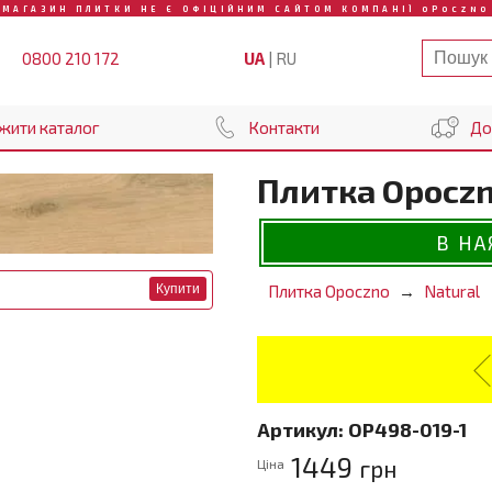
МАГАЗИН ПЛИТКИ НЕ Є ОФІЦІЙНИМ САЙТОМ КОМПАНІЇ OPOCZNO
UA
|
RU
0800 210 172
жити каталог
Контакти
До
Плитка Opoczno
В НА
Купити
Плитка Opoczno
Natural
Артикул:
OP498-019-1
1449
грн
Ціна