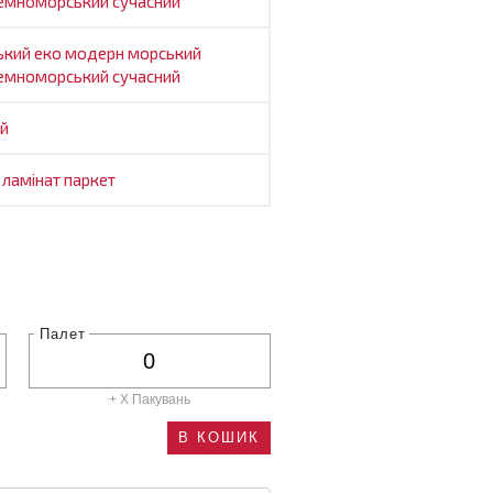
емноморський
сучасний
ський
еко
модерн
морський
емноморський
сучасний
й
о
ламінат
паркет
Палет
+ X
Пакувань
В КОШИК