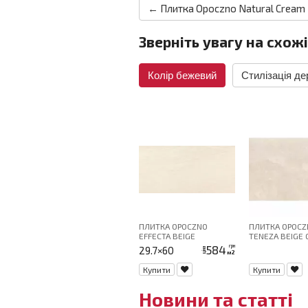
← Плитка Opoczno Natural Cream
Зверніть увагу на схожі
Колір бежевий
Стилізація де
ПЛИТКА OPOCZNO
ПЛИТКА OPOCZ
EFFECTA BEIGE
TENEZA BEIGE 
30X60
584
грн
29.7×60
ціна
м2
Купити
Купити
Новини та статті