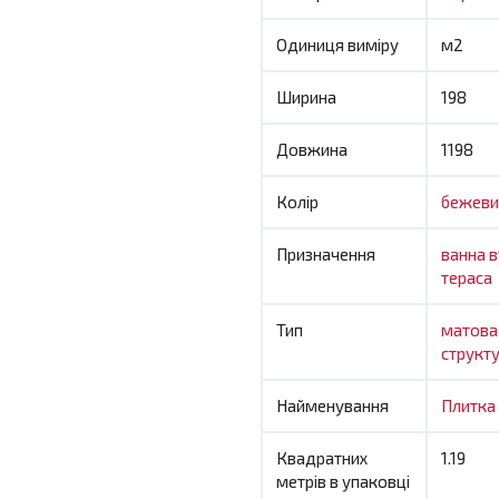
Одиниця виміру
м2
Ширина
198
Довжина
1198
Колір
бежеви
Призначення
ванна
в
тераса
Тип
матов
структ
Найменування
Плитка
Квадратних
1.19
метрів в упаковці