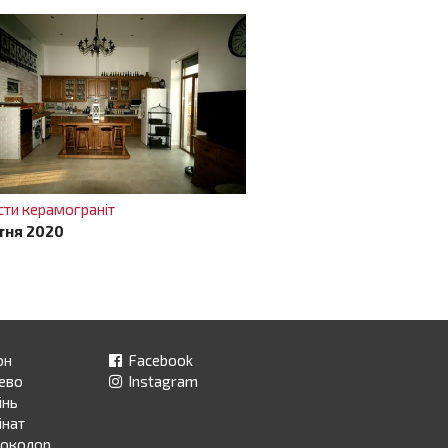
сти керамограніт
тня 2020
он
Facebook
ево
Instagram
інь
інат
ноколор