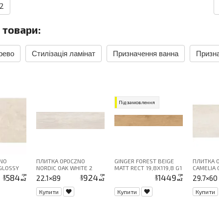
 2
 товари:
рево
Стилізація ламінат
Призначення ванна
Призн
Під замовлення
NO
ПЛИТКА OPOCZNO
GINGER FOREST BEIGE
ПЛИТКА 
GLOSSY
NORDIC OAK WHITE 2
MATT RECT 19,8X119,8 G1
CAMELIA
584
924
1449
грн
грн
грн
22.1×89
29.7×60
ціна
ціна
ціна
м2
м2
м2
Купити
Купити
Купити