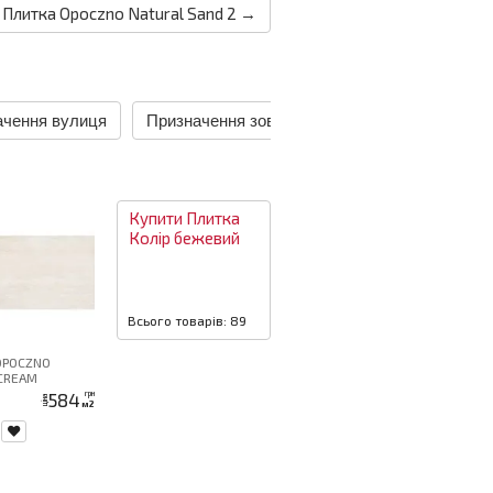
Плитка Opoczno Natural Sand 2 →
ачення вулиця
Призначення зовнішня
Призначення кух
Купити
Плитка
Колір
бежевий
Всього товарів: 89
OPOCZNO
 CREAM
584
грн
ціна
м2