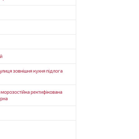
й
улиця
зовнішня
кухня
підлога
а
морозостійка
ректифікована
урна