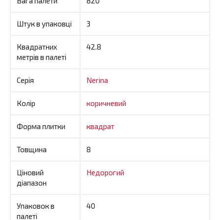
Вага палети
820
Штук в упаковці
3
Квадратних
42.8
метрів в палеті
Серія
Nerina
Колір
коричневий
Форма плитки
квадрат
Товщина
8
Ціновий
Недорогий
діапазон
Упаковок в
40
палеті