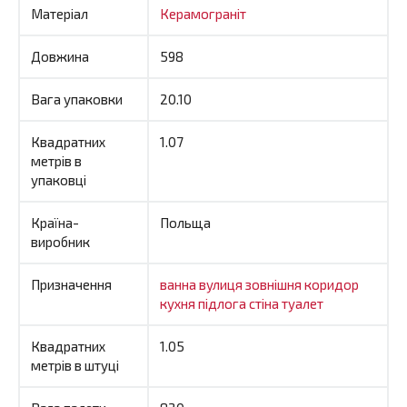
Матеріал
Керамограніт
Довжина
598
Вага упаковки
20.10
Квадратних
1.07
метрів в
упаковці
Країна-
Польща
виробник
Призначення
ванна
вулиця
зовнішня
коридор
кухня
підлога
стіна
туалет
Квадратних
1.05
метрів в штуці