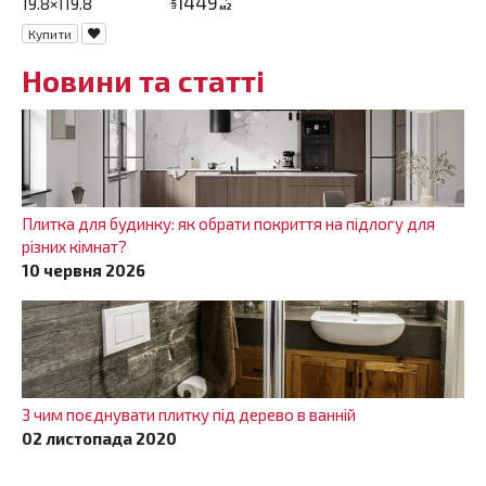
1449
19.8×119.8
ціна
м2
Купити
Новини та статті
Плитка для будинку: як обрати покриття на підлогу для
різних кімнат?
10 червня 2026
З чим поєднувати плитку під дерево в ванній
02 листопада 2020