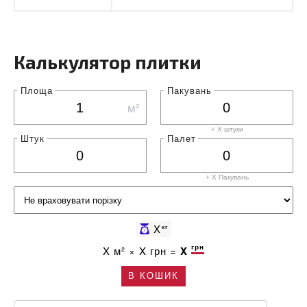
Калькулятор плитки
Площа
Пакувань
м²
+ X штуки
Штук
Палет
+ X
Пакувань
X
кг
грн
X
м² ×
X
грн =
X
В КОШИК