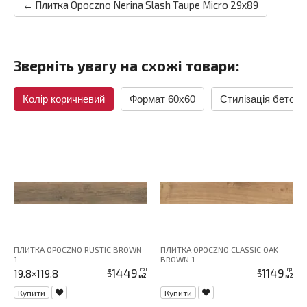
← Плитка Opoczno Nerina Slash Taupe Micro 29х89
Зверніть увагу на схожі товари:
Колір коричневий
Формат 60x60
Стилізація бетон
ПЛИТКА OPOCZNO RUSTIC BROWN
ПЛИТКА OPOCZNO CLASSIC OAK
1
BROWN 1
1449
1149
грн
грн
19.8×119.8
ціна
ціна
м2
м2
Купити
Купити