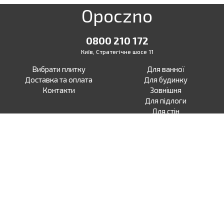
Opoczno
0800 210 172
Київ, Стратегічне шосе 11
Вибрати плитку
Для ванної
Доставка та оплата
Для будинку
Контакти
Зовнішня
Для підлоги
Для стін
Для тераси
Для вулиці
Під бетон
Facebook
Під дерево
Instagram
Під камінь
Під ламінат
Під моноколор
Під мармур
Під візерунок