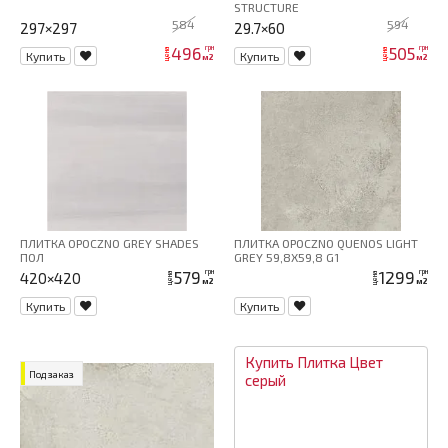
STRUCTURE
584
594
297×297
29.7×60
496
505
грн
грн
цена
цена
Купить
Купить
м2
м2
ПЛИТКА OPOCZNO GREY SHADES
ПЛИТКА OPOCZNO QUENOS LIGHT
ПОЛ
GREY 59,8X59,8 G1
579
1299
грн
грн
420×420
цена
цена
м2
м2
Купить
Купить
Купить
Плитка
Цвет
Под заказ
серый