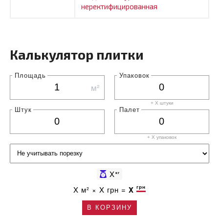
неректифицированная
Калькулятор плитки
Площадь
Упаковок
м²
+ X штуки
Штук
Палет
+ X
упаковок
X
кг
грн
X
м² ×
X
грн =
X
В КОРЗИНУ