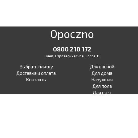
Opoczno
0800 210 172
Киев, Стратегическое шоссе 11
Выбрать плитку
Для ванной
Доставка и оплата
Для дома
Контакты
Наружная
Для пола
Для стен
Для терасы
Для улицы
Под бетон
Facebook
Под дерево
Instagram
Под камень
Под ламинат