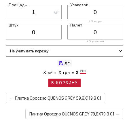
Площадь
Упаковок
м²
+ X штуки
Штук
Палет
+ X
упаковок
X
кг
грн
X
м² ×
X
грн =
X
В КОРЗИНУ
← Плитка Opoczno QUENOS GREY 59,8X119,8 G1
Плитка Opoczno QUENOS GREY 79,8X79,8 G1 →