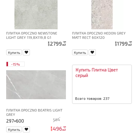
ПЛИТКА OPOCZNO NEWSTONE
ПЛИТКА OPOCZNO HEDON GREY
LIGHT GREY 119,8X119,8 G1
MATT RECT 60X120
2799
1799
грн
грн
цена
цена
м2
м2
Купить
Купить
-15%
Купить
Плитка
Цвет
серый
Всего товаров: 237
ПЛИТКА OPOCZNO BEATRIS LIGHT
GREY
584
297×600
496
грн
цена
Купить
м2