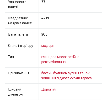
Упаковок в
33
палеті
Квадратних
47.19
метрів в палеті
Вага палети
905
Стиль інтер`єру
модерн
Тип
глянцева
морозостійка
ректифікована
Призначення
басейн
будинок
вулиця
ґанок
зовнішня
підлога
сходи
тераса
Ціновий
Дорогий
діапазон