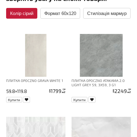
Колір сірий
Формат 60x120
Стилізація мармур
ПЛИТКА OPOCZNO GRAVA WHITE 1
ПЛИТКА OPOCZNO ATAKAMA 2.0
LIGHT GREY 59, 3X59, 3 G1
1799
2249
грн
грн
59.8×119.8
ціна
ціна
м2
м2
Купити
Купити