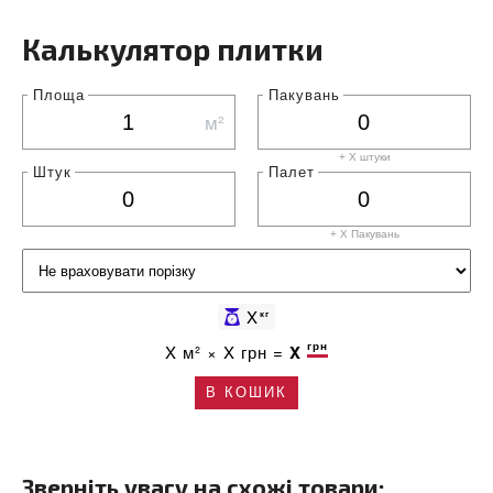
Калькулятор плитки
Площа
Пакувань
м²
+ X штуки
Штук
Палет
+ X
Пакувань
X
кг
грн
X
м² ×
X
грн =
X
В КОШИК
Зверніть увагу на схожі товари: