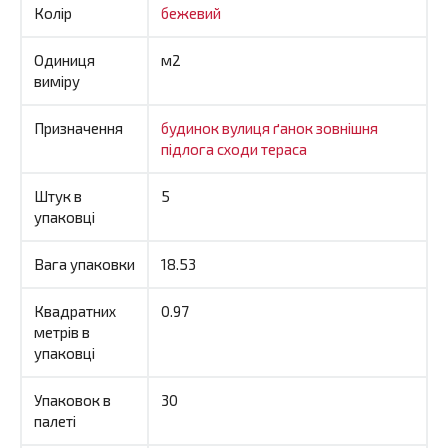
Колір
бежевий
Одиниця
м2
виміру
Призначення
будинок
вулиця
ґанок
зовнішня
підлога
сходи
тераса
Штук в
5
упаковці
Вага упаковки
18.53
Квадратних
0.97
метрів в
упаковці
Упаковок в
30
палеті