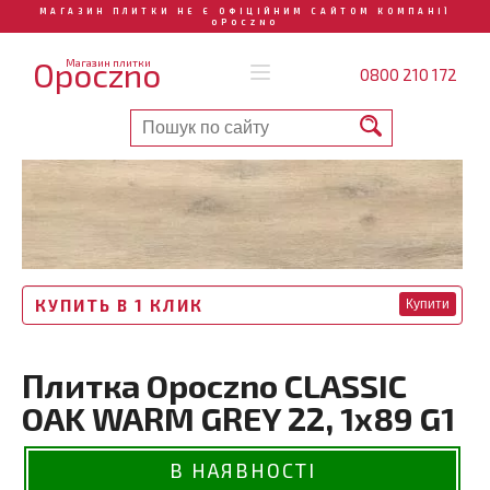
МАГАЗИН ПЛИТКИ НЕ Є ОФІЦІЙНИМ САЙТОМ КОМПАНІЇ
OPOCZNO
Opoczno
Магазин плитки
0800 210 172
КУПИТЬ В 1 КЛИК
Купити
Плитка Opoczno CLASSIC
OAK WARM GREY 22, 1x89 G1
В НАЯВНОСТІ