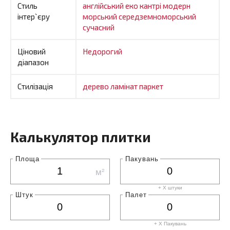
Стиль
англійський
еко
кантрі
модерн
інтер`єру
морський
середземноморський
сучасний
Ціновий
Недорогий
діапазон
Стилізація
дерево
ламінат
паркет
Калькулятор плитки
Площа
Пакувань
м²
+ X штуки
Штук
Палет
+ X
Пакувань