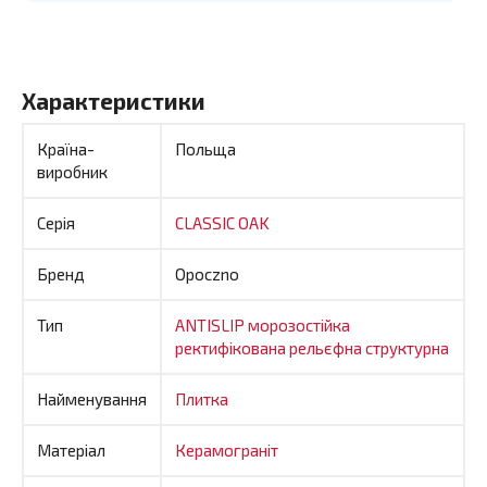
Характеристики
Країна-
Польща
виробник
Серія
CLASSIC OAK
Бренд
Opoczno
Тип
ANTISLIP
морозостійка
ректифікована
рельєфна
структурна
Найменування
Плитка
Матеріал
Керамограніт