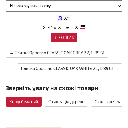
X
кг
грн
X
м² ×
X
грн =
X
В КОШИК
← Плитка Opoczno CLASSIC OAK GREY 22, 1x89 G1
Плитка Opoczno CLASSIC OAK WHITE 22, 1x89 G1 →
Зверніть увагу на схожі товари:
Колір бежевий
Стилізація дерево
Стилізація ламін