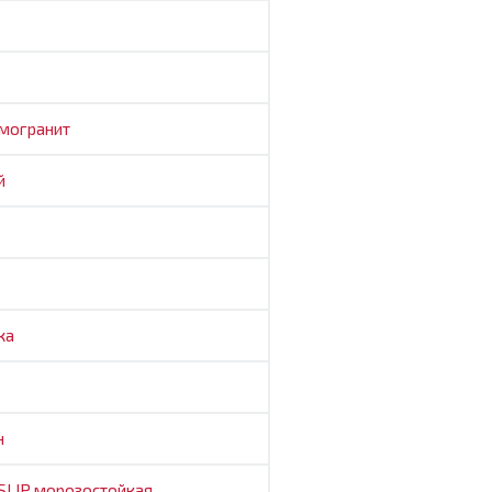
могранит
й
ка
н
SLIP
морозостойкая