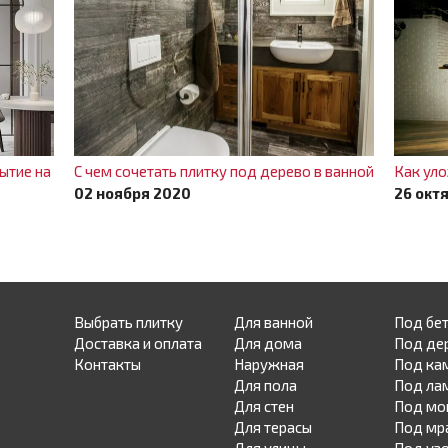
ытие на
С чем сочетать плитку под дерево в ванной
Как ул
02 ноября 2020
26 окт
Выбрать плитку
Для ванной
Под бе
Доставка и оплата
Для дома
Под де
Контакты
Наружная
Под ка
Для пола
Под ла
Для стен
Под мо
Для терасы
Под мр