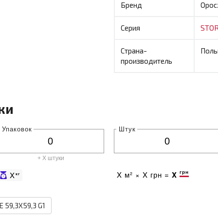
Бренд
Opoc
Серия
STO
Страна-
Поль
производитель
ки
Упаковок
Штук
+ X штуки
грн
X
м² ×
X
грн =
X
X
кг
59,3X59,3 G1