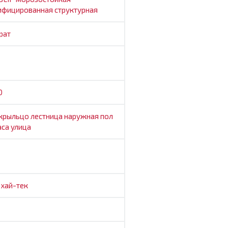
ифицированная
структурная
рат
0
крыльцо
лестница
наружная
пол
аса
улица
т
хай-тек