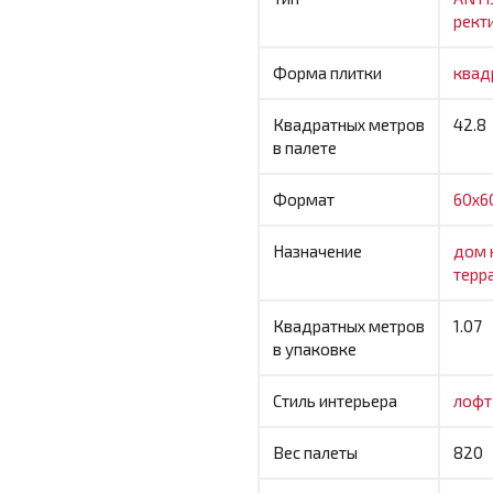
рект
Форма плитки
квад
Квадратных метров
42.8
в палете
Формат
60x6
Назначение
дом
терр
Квадратных метров
1.07
в упаковке
Стиль интерьера
лоф
Вес палеты
820