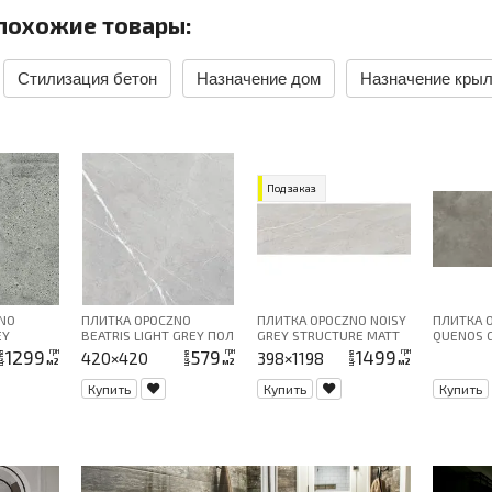
похожие товары:
Стилизация бетон
Назначение дом
Назначение кры
Под заказ
NO
ПЛИТКА OPOCZNO
ПЛИТКА OPOCZNO NOISY
ПЛИТКА 
EY
BEATRIS LIGHT GREY ПОЛ
GREY STRUCTURE MATT
QUENOS 
40Х120
59,8X119,
1299
579
1499
грн
грн
грн
420×420
398×1198
на
цена
цена
м2
м2
м2
Купить
Купить
Купить