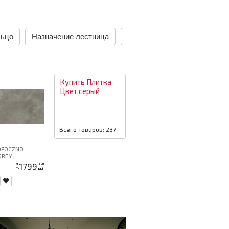
льцо
Назначение лестница
Назначение наружная
Н
Купить
Плитка
Цвет
серый
Всего товаров: 237
OPOCZNO
GREY
8 G1
1799
грн
цена
м2