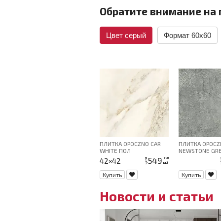
Обратите внимание на 
Цвет серый
Формат 60x60
ПЛИТКА OPOCZNO CAR
ПЛИТКА OPOCZ
WHITE ПОЛ
NEWSTONE GR
59,8X59,8 G1
549
грн
42×42
цена
це
м2
Купить
Купить
Новости и статьи