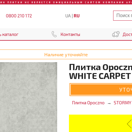
ЗИН ПЛИТКИ НЕ ЯВЛЯЕТСЯ ОФИЦИАЛЬНЫМ САЙТОМ КОМПАНИИ OP
UA
|
RU
0800 210 172
ь каталог
Контакты
Дост
Наличие уточняйте
Плитка Opocz
WHITE CARPET 
УТО
Плитка Opoczno
STORMY