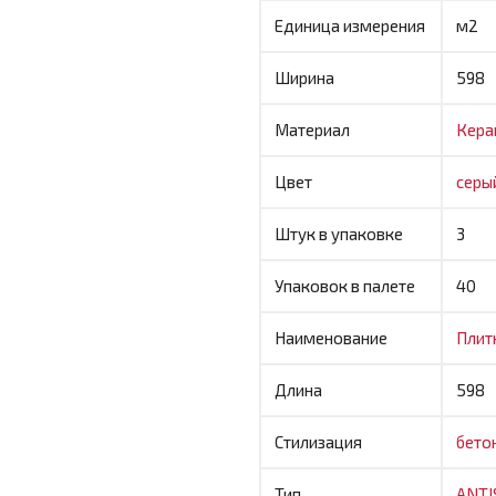
Единица измерения
м2
Ширина
598
Материал
Кера
Цвет
серы
Штук в упаковке
3
Упаковок в палете
40
Наименование
Плит
Длина
598
Стилизация
бето
Тип
ANTI