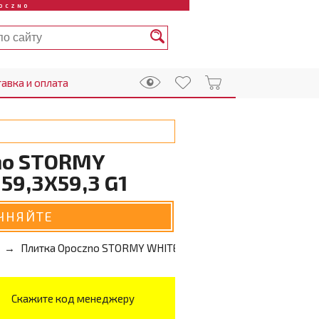
OCZNO
авка и оплата
no STORMY
59,3X59,3 G1
ЧНЯЙТЕ
Плитка Opoczno STORMY WHITE CARPET 59,3X59,3 G1
Скажите код менеджеру