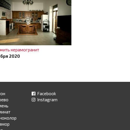
ожить керамогранит
ября 2020
тон
Facebook
рево
Instagram
мень
минат
ноколор
амор