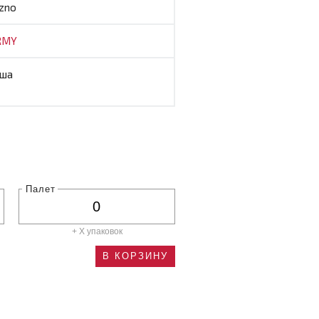
zno
RMY
ша
Палет
+ X
упаковок
В КОРЗИНУ