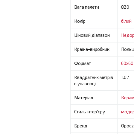
Вага палети
820
Колір
білий
Ціновий діапазон
Недор
Країна-виробник
Поль
Формат
60x60
Квадратних метрів
1.07
в упаковці
Матеріал
Керам
Стиль інтер'єру
моде
Бренд
Opocz