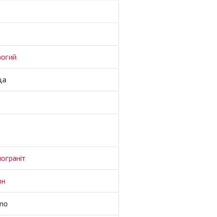
огий
ща
ограніт
рн
no