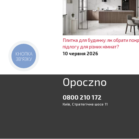
Плитка для будинку: як обрати покр
підлогу для різних кімнат?
10 червня 2026
КНОПКА
ЗВ'ЯЗКУ
Opoczno
0800 210 172
Київ, Стратегічне шосе 11