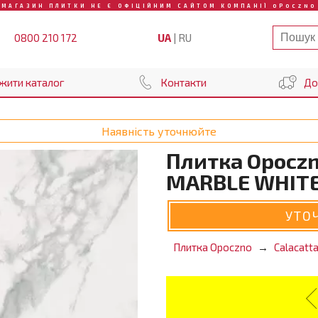
МАГАЗИН ПЛИТКИ НЕ Є ОФІЦІЙНИМ САЙТОМ КОМПАНІЇ OPOCZNO
UA
|
RU
0800 210 172
жити каталог
Контакти
До
Наявність уточнюйте
Плитка Opocz
MARBLE WHITE
УТО
Плитка Opoczno
Calacatt