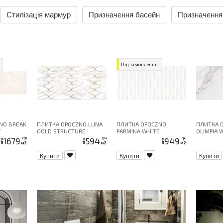
Стилізація мармур
Призначення басейн
Призначення
Під замовлення
NO BREAK
ПЛИТКА OPOCZNO LUNA
ПЛИТКА OPOCZNO
ПЛИТКА 
E
GOLD STRUCTURE
PARMINA WHITE
OLIMPIA 
CRO
GLOSSY 29, 7X60 G1
STRUCTURE MICRO RECT
29, 7X60 
1679
594
949
грн
грн
грн
ціна
ціна
ціна
м2
м2
м2
30X60
Купити
Купити
Купити