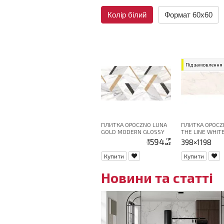
Колір білий
Формат 60x60
Під замовлення
ПЛИТКА OPOCZNO LUNA
ПЛИТКА OPOCZ
GOLD MODERN GLOSSY
THE LINE WHIT
29, 7X60 G1
STRUCTURE MI
594
грн
398×1198
ціна
м2
40Х120
Купити
Купити
Новини та статті