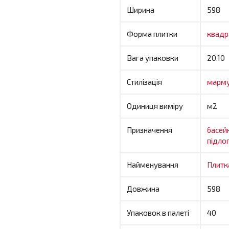
Ширина
598
Форма плитки
квадр
Вага упаковки
20.10
Стилізація
марм
Одиниця виміру
м2
Призначення
басей
підло
Найменування
Плитк
Довжина
598
Упаковок в палеті
40