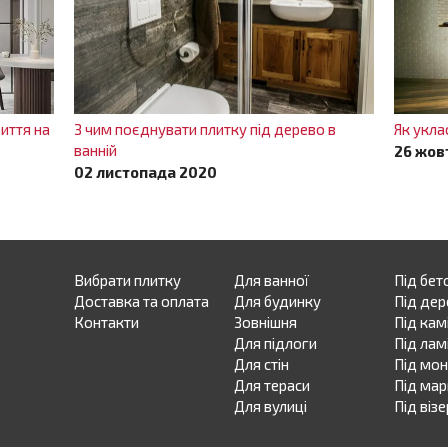
иття на
З чим поєднувати плитку під дерево в
Як укла
ванній
26 жов
02 листопада 2020
Вибрати плитку
Для ванної
Під бет
Доставка та оплата
Для будинку
Під дер
Контакти
Зовнішня
Під кам
Для підлоги
Під лам
Для стін
Під мо
Для тераси
Під ма
Для вулиці
Під віз