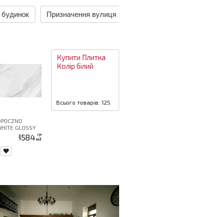
 будинок
Призначення вулиця
Призначення ґанок
Купити
Плитка
Колір
білий
Всього товарів: 125
OPOCZNO
WHITE GLOSSY
G1
584
грн
ціна
м2