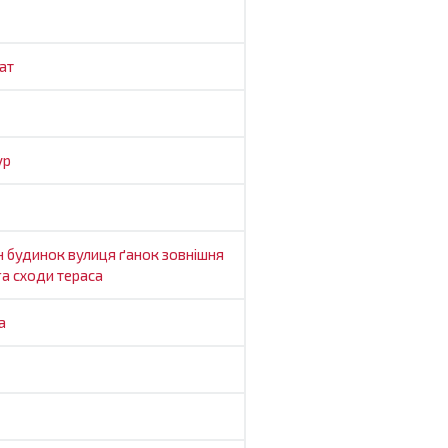
ат
ур
н
будинок
вулиця
ґанок
зовнішня
га
сходи
тераса
а