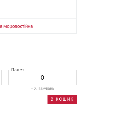
ва
морозостійка
Палет
+ X
Пакувань
В КОШИК