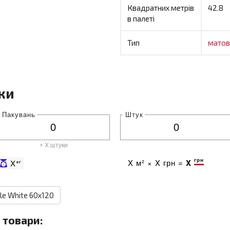
Квадратних метрів
42.8
в палеті
Тип
мато
ки
Пакувань
Штук
+ X штуки
грн
X
м² ×
X
грн =
X
X
кг
le White 60x120
 товари: