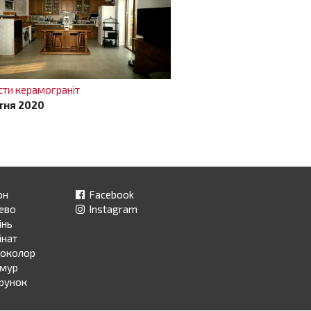
сти керамограніт
тня 2020
он
Facebook
ево
Instagram
інь
інат
ноколор
рмур
ерунок